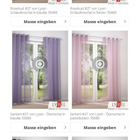
Rosebud #2T von Lysel -
Rosebud #2T von Lysel -
Schlaufenschal in blaulila 35469
Schlaufenschal in flieder 35469
Masse eingeben
Masse eingeben
Santani #2T von Lysel - Ösenschal in
Santani #2T von Lysel - Ösenschal in
blaulila 35680
pastellviolett 35680
Masse eingeben
Masse eingeben