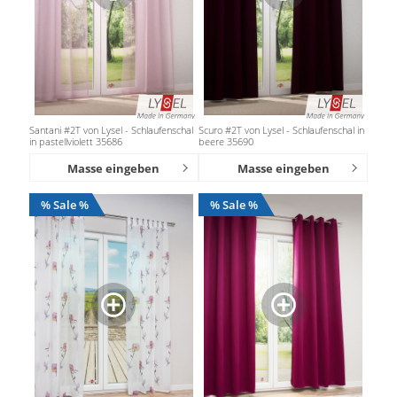
Santani #2T von Lysel - Schlaufenschal
Scuro #2T von Lysel - Schlaufenschal in
in pastellviolett 35686
beere 35690
Masse eingeben
Masse eingeben
% Sale %
% Sale %