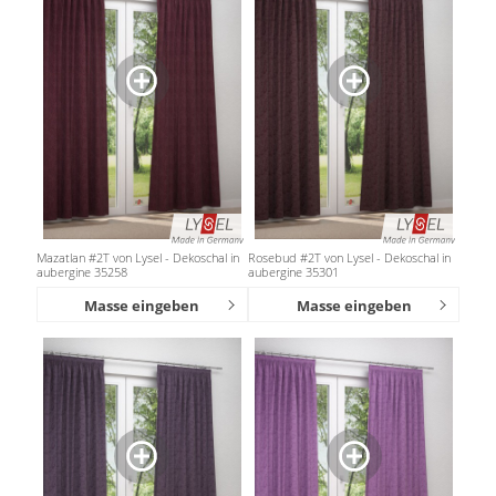
Mazatlan #2T von Lysel - Dekoschal in
Rosebud #2T von Lysel - Dekoschal in
aubergine 35258
aubergine 35301
Masse eingeben
Masse eingeben