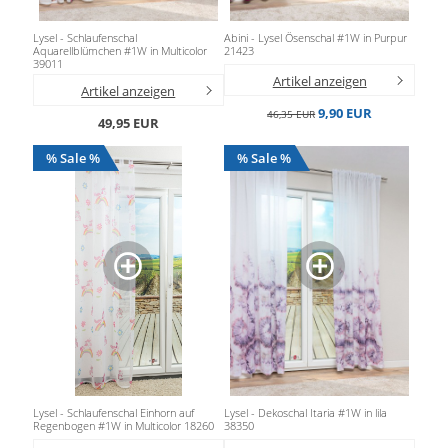
Lysel - Schlaufenschal
Abini - Lysel Ösenschal #1W in Purpur
Aquarellblümchen #1W in Multicolor
21423
39011
Artikel anzeigen
Artikel anzeigen
9,90 EUR
46,35 EUR
49,95 EUR
% Sale %
% Sale %
Lysel - Schlaufenschal Einhorn auf
Lysel - Dekoschal Itaria #1W in lila
Regenbogen #1W in Multicolor 18260
38350