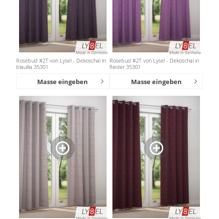
Rosebud #2T von Lysel - Dekoschal in
Rosebud #2T von Lysel - Dekoschal in
blaulila 35301
flieder 35301
Masse eingeben
Masse eingeben