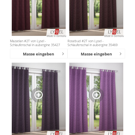
Mazatlan #2T von Lysel -
Rosebud #2T von Lysel -
Schlaufenschal in aubergine 35427
Schlaufenschal in aubergine 35469
Masse eingeben
Masse eingeben