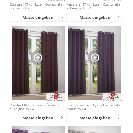
Culiacan #2T von Lysel - Ösenschal in
Mazatlan #2T von Lysel - Ösenschal in
mauve 35329
aubergine 35352
Masse eingeben
Masse eingeben
Rosebud #2T von Lysel - Ösenschal in
Rosebud #2T von Lysel - Ösenschal in
aubergine 35394
blaulila 35394
Masse eingeben
Masse eingeben