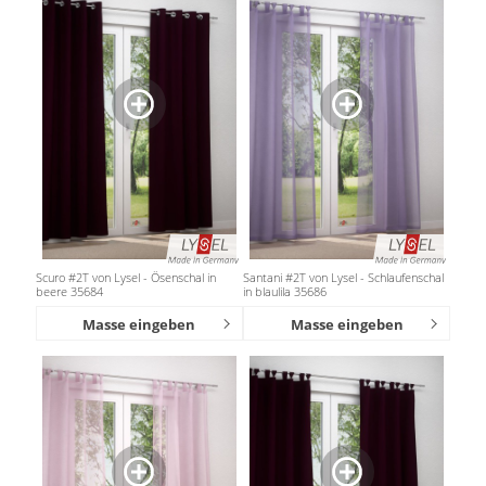
Scuro #2T von Lysel - Ösenschal in
Santani #2T von Lysel - Schlaufenschal
beere 35684
in blaulila 35686
Masse eingeben
Masse eingeben