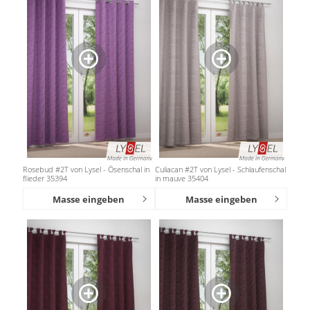
Rosebud #2T von Lysel - Ösenschal in
Culiacan #2T von Lysel - Schlaufenschal
flieder 35394
in mauve 35404
Masse eingeben
Masse eingeben