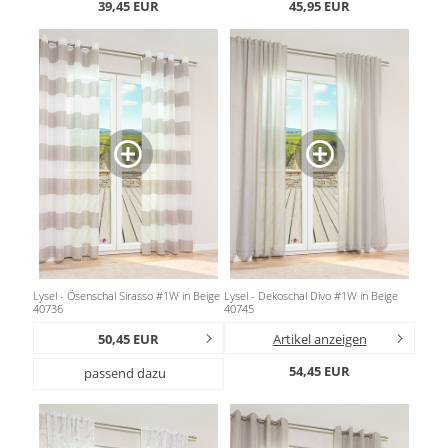
39,45 EUR
45,95 EUR
Gardinenstange
Stoffe
Panneaux
Lysel - Ösenschal Sirasso #1W in Beige
Lysel - Dekoschal Divo #1W in Beige
40736
40745
50,45 EUR
Artikel anzeigen
54,45 EUR
passend dazu