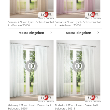
Santani #2T von Lysel - Schlaufenschal
Santani #2T von Lysel - Schlaufenschal
in elfenbein 35686
in pastellviolett 35686
Masse eingeben
Masse eingeben
Grimsey #2T von Lysel - Dekoschal in
Breheim #2T von Lysel - Dekoschal in
beigegrau 36904
beigegrau 36911