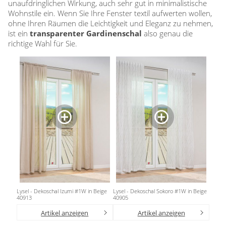
Zubehör / Ersatzteile
unaufdringlichen Wirkung, auch sehr gut in minimalistische
günstige Plissees
Standard Flächengardinen
Rollo Kinderzimmer
Wohnstile ein. Wenn Sie Ihre Fenster textil aufwerten wollen,
Lamellenvorhang
Scheibengardinen in Standard-
Plissee Modelle
ohne Ihren Räumen die Leichtigkeit und Eleganz zu nehmen,
Bambusrollo nach Maß
Größen
Plissee Befestigungen
ist ein
transparenter Gardinenschal
also genau die
Jalousien
Lamellen nach Maß
Bambusrollo in Standardgröße
richtige Wahl für Sie.
Plissee Messanleitung
Fensterformen
Rollo Ersatzteile & Zubehör
Plissee Waschanleitung
Tischdecke
Jalousien nach Maß
Ausstattung / Details
Zubehör / Ersatzteile
günstige Jalousien in
Individual Druck
Markisenstoff
Standardgrößen
Messanleitung
Messanleitung
Balkon Sichtschutz
Markisenstoffe nach Maß
Lamellen Ersatzteile & Zubehör
Befestigung
Sonnensegel
Balkonbespannung nach Maß
Konfigurator
Gardinen
Outdoor-Plissees
Konfigurator
Kissen
Schlaufenschals
Messanleitung
Vorhangschals
Fensterbilder
Kissen
Lysel - Dekoschal Izumi #1W in Beige
Lysel - Dekoschal Sokoro #1W in Beige
Ösenschals
40913
40905
Fliegengitter
Artikel anzeigen
Artikel anzeigen