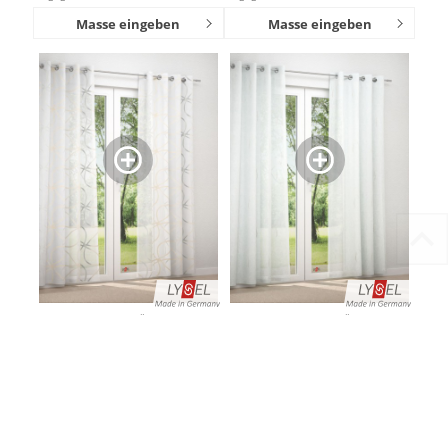
Masse eingeben
Masse eingeben
Juuka #2T von Lysel - Ösenschal in
Grimsey #2T von Lysel - Ösenschal in
sand 36980
beigegrau 36983
Masse eingeben
Masse eingeben