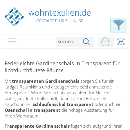
wohntextilien.de
GESTALTET IHR ZUHAUSE
FILTER
PRODUKTE
schließen
Federleichte Gardinenschals in Transparent für
Plissee
lichtdurchflutete Räume
Rollo
Plissee nach Maß
Mit
transparenten Gardinenschals
sorgen Sie für ein
Faltstores in Standardgrößen
luftiges Raumklima und erzeugen eine edel anmutende
Dachfenster Rollo
Rollos nach Maß
Atmosphäre. Wenn Sichtschutz von außen für Sie eine
Wabenplissees
Rollos in Standardgrößen
untergeordnete Rolle spielt, dann ist zum Beispiel ein
Verdunklungsplissees
Raffrollo
hauchdünner
Schlaufenschal transparent
oder auch ein
Thermo Rollo
Sonnenschutzplissees
Ösenschal in transparent
die richtige Ausstattung für
Doppelrollo
Flächenvorhang
Raffrollo Maß
Ihren Wohnraum.
Outdoor-Plissees
Klemmrollo
Faltrollo / Raffgardinen
gemusterte Plissees
Transparente Gardinenschals
fügen sich, aufgrund Ihrer
Scheibengardinen
Flächenvorhang nach Maß
Rollos günstig