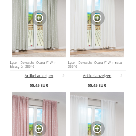
Lysel - Dekoschal Ocara #1W in
Lysel - Dekoschal Ocara #1W in natur
blassgrün 38346
38346
Artikel anzeigen
Artikel anzeigen
55,45 EUR
55,45 EUR