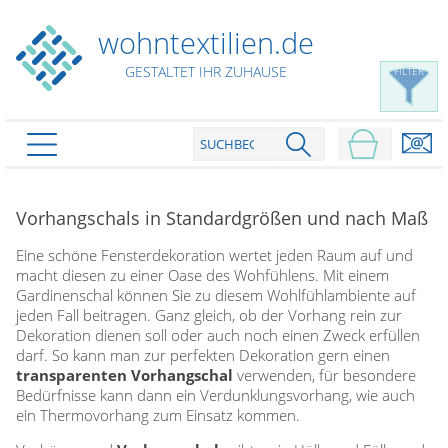
wohntextilien.de
GESTALTET IHR ZUHAUSE
FILTER
PRODUKTE
schließen
Vorhangschals in Standardgrößen und nach Maß
Plissee
Eine schöne Fensterdekoration wertet jeden Raum auf und
Rollo
Plissee nach Maß
macht diesen zu einer Oase des Wohfühlens. Mit einem
Faltstores in Standardgrößen
Gardinenschal können Sie zu diesem Wohlfühlambiente auf
Dachfenster Rollo
Rollos nach Maß
jeden Fall beitragen. Ganz gleich, ob der Vorhang rein zur
Wabenplissees
Dekoration dienen soll oder auch noch einen Zweck erfüllen
Rollos in Standardgrößen
Verdunklungsplissees
Raffrollo
darf. So kann man zur perfekten Dekoration gern einen
Thermo Rollo
transparenten Vorhangschal
verwenden, für besondere
Sonnenschutzplissees
Doppelrollo
Flächenvorhang
Bedürfnisse kann dann ein Verdunklungsvorhang, wie auch
Raffrollo Maß
Outdoor-Plissees
ein Thermovorhang zum Einsatz kommen.
Klemmrollo
Faltrollo / Raffgardinen
gemusterte Plissees
Scheibengardinen
Flächenvorhang nach Maß
Rollos günstig