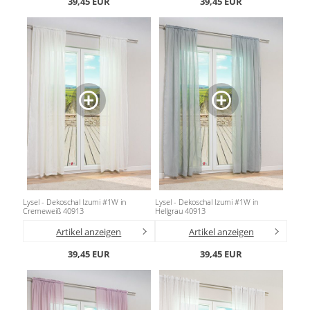
39,45 EUR
39,45 EUR
Gardinenstange
Stoffe
Panneaux
Lysel - Dekoschal Izumi #1W in
Lysel - Dekoschal Izumi #1W in
Cremeweiß 40913
Hellgrau 40913
Artikel anzeigen
Artikel anzeigen
39,45 EUR
39,45 EUR