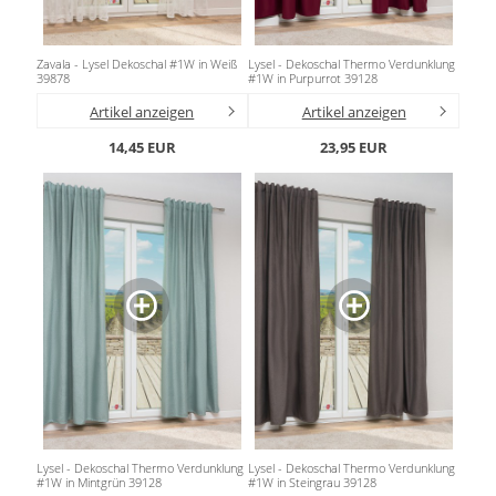
Zavala - Lysel Dekoschal #1W in Weiß
Lysel - Dekoschal Thermo Verdunklung
39878
#1W in Purpurrot 39128
Artikel anzeigen
Artikel anzeigen
14,45 EUR
23,95 EUR
Lysel - Dekoschal Thermo Verdunklung
Lysel - Dekoschal Thermo Verdunklung
#1W in Mintgrün 39128
#1W in Steingrau 39128