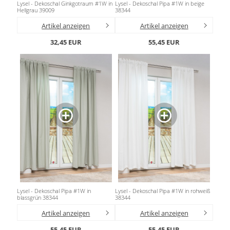
Lysel - Dekoschal Ginkgotraum #1W in
Lysel - Dekoschal Pipa #1W in beige
Hellgrau 39009
38344
Artikel anzeigen
Artikel anzeigen
32,45 EUR
55,45 EUR
Lysel - Dekoschal Pipa #1W in
Lysel - Dekoschal Pipa #1W in rohweiß
blassgrün 38344
38344
Artikel anzeigen
Artikel anzeigen
55,45 EUR
55,45 EUR