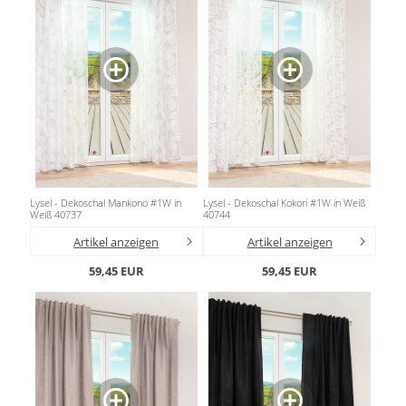
Lysel - Dekoschal Mankono #1W in
Lysel - Dekoschal Kokori #1W in Weiß
Weiß 40737
40744
Artikel anzeigen
Artikel anzeigen
59,45 EUR
59,45 EUR