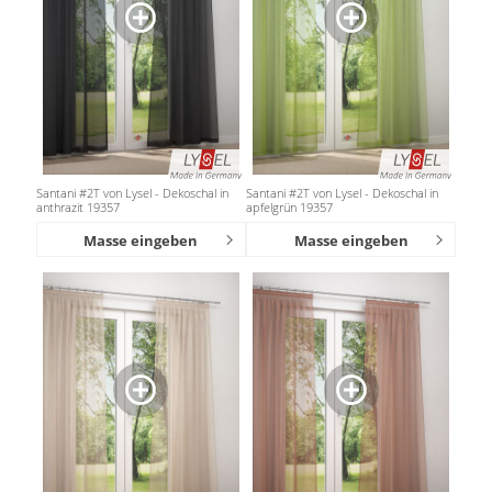
Santani #2T von Lysel - Dekoschal in
Santani #2T von Lysel - Dekoschal in
anthrazit 19357
apfelgrün 19357
Masse eingeben
Masse eingeben