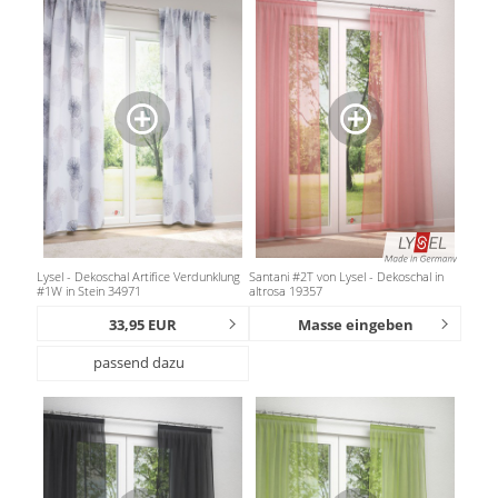
Lysel - Dekoschal Artifice Verdunklung
Santani #2T von Lysel - Dekoschal in
#1W in Stein 34971
altrosa 19357
33,95 EUR
Masse eingeben
passend dazu