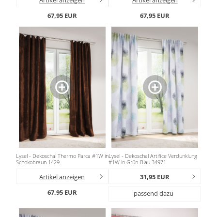
67,95 EUR
67,95 EUR
Lysel - Dekoschal Thermo Parca #1W in
Lysel - Dekoschal Artifice Verdunklung
Schokobraun 1429
#1W in Grün-Blau 34971
Artikel anzeigen
31,95 EUR
67,95 EUR
passend dazu