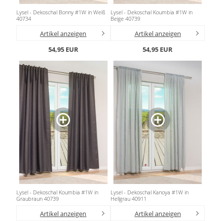
Lysel - Dekoschal Bonny #1W in Weiß
Lysel - Dekoschal Koumbia #1W in
40734
Beige 40739
Artikel anzeigen
Artikel anzeigen
54,95 EUR
54,95 EUR
Lysel - Dekoschal Koumbia #1W in
Lysel - Dekoschal Kanoya #1W in
Graubraun 40739
Hellgrau 40911
Artikel anzeigen
Artikel anzeigen