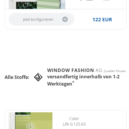
122 EUR
Jetzt konfigurieren
WINDOW FASHION
AG
Qualitäts Plissees
versandfertig innerhalb von 1-2
Alle Stoffe:
*
Werktagen
(ersetzt Plissee Colour Life 0.120.65)
Color
Life 0.125.65