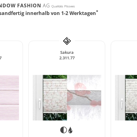
NDOW FASHION
AG
Qualitäts Plissees
*
sandfertig innerhalb von 1-2 Werktagen
Sakura
7
2.311.77