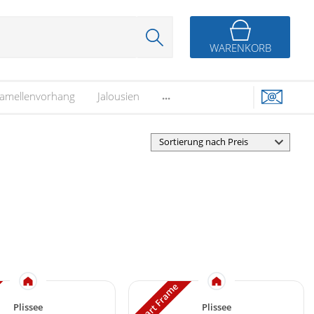
WARENKORB
...
amellenvorhang
Jalousien
Smart Frame
Plissee
Plissee