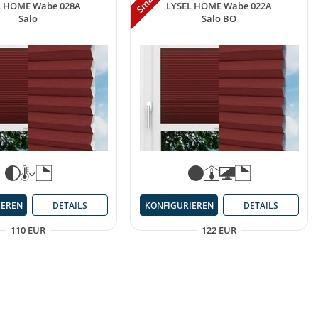
L HOME Wabe 028A
LYSEL HOME Wabe 022A
Salo
Salo BO
IEREN
DETAILS
KONFIGURIEREN
DETAILS
110 EUR
122 EUR