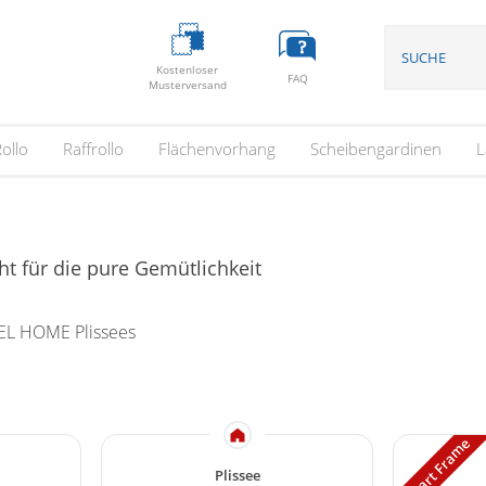
Kostenloser
FAQ
Musterversand
ollo
Raffrollo
Flächenvorhang
Scheibengardinen
L
eht für die pure Gemütlichkeit
EL HOME Plissees
Smart Frame
Plissee