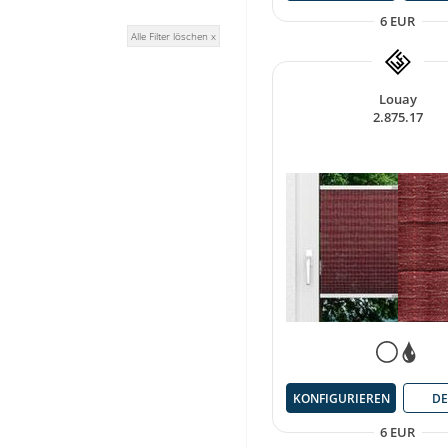
6 EUR
Alle Filter löschen x
Louay
2.875.17
KONFIGURIEREN
DE
6 EUR