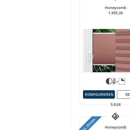
Honeycomb
1.955.26
KONFIGURIEREN
DE
5 EUR
XL 25 mm
Honeycomb