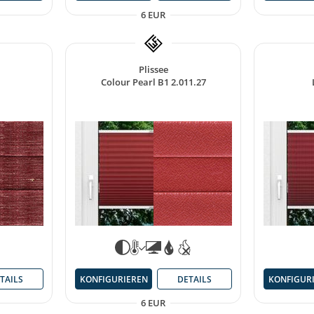
6 EUR
Plissee
Colour Pearl B1 2.011.27
TAILS
KONFIGUR
KONFIGURIEREN
DETAILS
6 EUR