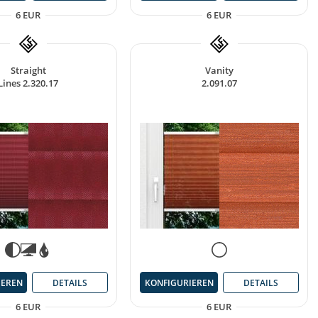
6 EUR
6 EUR
Straight
Vanity
Lines 2.320.17
2.091.07
IEREN
DETAILS
KONFIGURIEREN
DETAILS
6 EUR
6 EUR