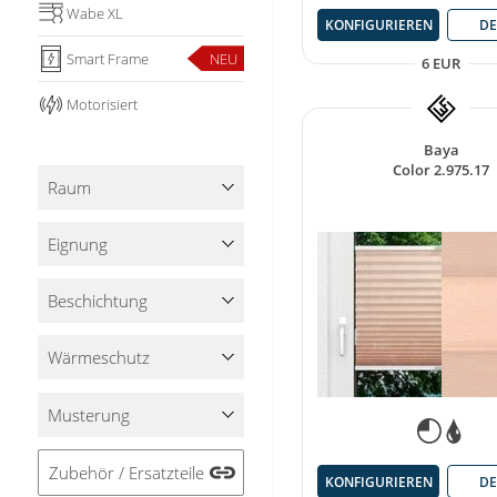
Wabe XL
KONFIGURIEREN
DE
Smart Frame
NEU
6 EUR
Motorisiert
Baya
Color 2.975.17
Raum
Eignung
Beschichtung
Wärmeschutz
Musterung
Zubehör / Ersatzteile
KONFIGURIEREN
DE