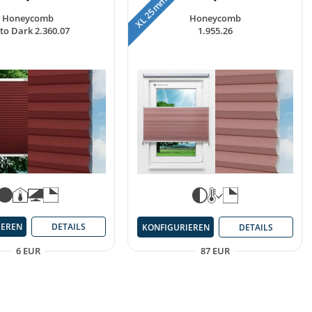
XL 25 mm
Honeycomb
Honeycomb
to Dark 2.360.07
1.955.26
IEREN
DETAILS
KONFIGURIEREN
DETAILS
6 EUR
87 EUR