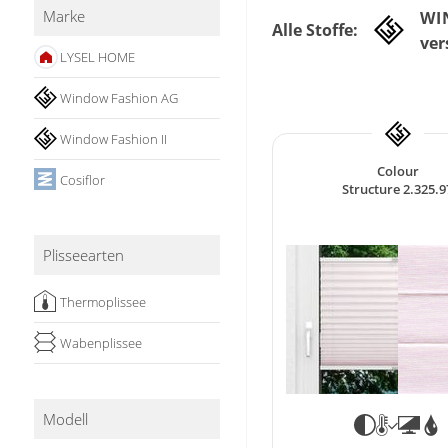
Marke
WI
Stoffe
Alle Stoffe:
ver
LYSEL HOME
Panneaux
Window Fashion AG
Window Fashion II
Colour
Cosiflor
Structure 2.325.9
Plisseearten
Thermoplissee
Wabenplissee
Modell