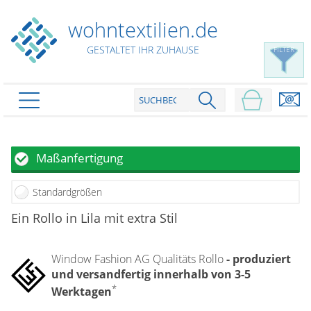
wohntextilien.de
GESTALTET IHR ZUHAUSE
FILTER
PRODUKTE
schließen
Plissee
Maßanfertigung
Rollo
Plissee nach Maß
Standardgrößen
Faltstores in Standardgrößen
Dachfenster Rollo
Rollos nach Maß
Ein Rollo in Lila mit extra Stil
Wabenplissees
Rollos in Standardgrößen
Verdunklungsplissees
Raffrollo
Thermo Rollo
Window Fashion AG Qualitäts Rollo
- produziert
Sonnenschutzplissees
Doppelrollo
Flächenvorhang
und versandfertig innerhalb von 3-5
Raffrollo Maß
Outdoor-Plissees
*
Klemmrollo
Werktagen
Faltrollo / Raffgardinen
gemusterte Plissees
Scheibengardinen
Flächenvorhang nach Maß
Rollos günstig