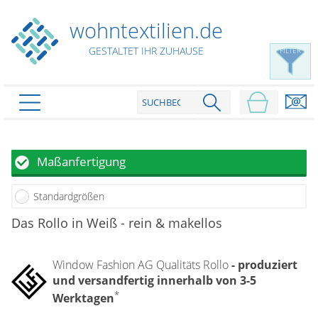
wohntextilien.de
GESTALTET IHR ZUHAUSE
FILTER
PRODUKTE
schließen
Plissee
Maßanfertigung
Rollo
Plissee nach Maß
Standardgrößen
Faltstores in Standardgrößen
Dachfenster Rollo
Rollos nach Maß
Das Rollo in Weiß - rein & makellos
Wabenplissees
Rollos in Standardgrößen
Verdunklungsplissees
Raffrollo
Thermo Rollo
Window Fashion AG Qualitäts Rollo
- produziert
Sonnenschutzplissees
Doppelrollo
Flächenvorhang
und versandfertig innerhalb von 3-5
Raffrollo Maß
Outdoor-Plissees
*
Klemmrollo
Werktagen
Faltrollo / Raffgardinen
gemusterte Plissees
Scheibengardinen
Flächenvorhang nach Maß
Rollos günstig