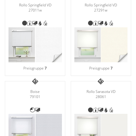
Rollo Springfield VD
Rollo Springfield VD
27291w
27011w
Preisgruppe
7
Preisgruppe
7
Rollo Sarasota VD
Boise
28061
79101