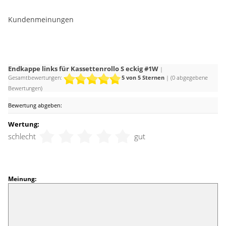
Kundenmeinungen
Endkappe links für Kassettenrollo S eckig #1W
|
Gesamtbewertungen:
5
von 5 Sternen
| (
0
abgegebene
Bewertungen)
Bewertung abgeben:
Wertung:
schlecht
gut
Meinung: