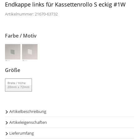
Endkappe links für Kassettenrollo S eckig #1W
Gardinenstange
Artikelnummer: 21670-
63732
Stoffe
Panneaux
Farbe / Motiv
Größe
Breite / Höhe
20mm x 72mm
Artikelbeschreibung
Artikeleigenschaften
Diese für den Einsatz an eckigen Window Fashion
Kassettenrollos der Größe S geeigneten Endkappen werden
Lieferumfang
Material:
Kunststoff
auf der linken Seite verwendet. Sie bestehen aus hartem