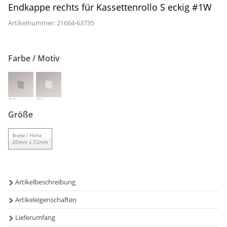
Endkappe rechts für Kassettenrollo S eckig #1W
Gardinenstange
Artikelnummer: 21664-
63735
Stoffe
Panneaux
Farbe / Motiv
Größe
Breite / Höhe
20mm x 72mm
Artikelbeschreibung
Artikeleigenschaften
Diese für den Einsatz an eckigen Window Fashion
Kassettenrollos der Größe S geeigneten Endkappen werden
Lieferumfang
Material:
Kunststoff
auf der rechten Seite verwendet. Sie bestehen aus hartem