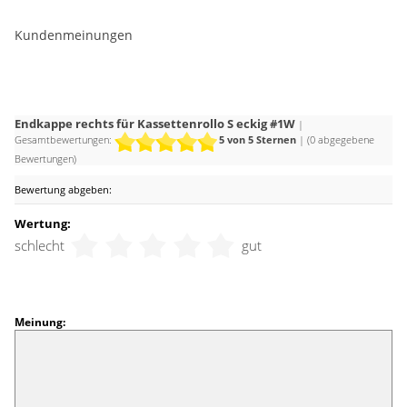
Kundenmeinungen
Endkappe rechts für Kassettenrollo S eckig #1W
|
Gesamtbewertungen:
5
von 5 Sternen
| (
0
abgegebene
Bewertungen)
Bewertung abgeben:
Wertung:
schlecht
gut
Meinung: