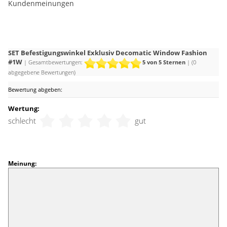
Kundenmeinungen
SET Befestigungswinkel Exklusiv Decomatic Window Fashion
#1W
| Gesamtbewertungen:
5
von 5 Sternen
| (
0
abgegebene Bewertungen)
Bewertung abgeben:
Wertung:
schlecht
gut
Meinung: