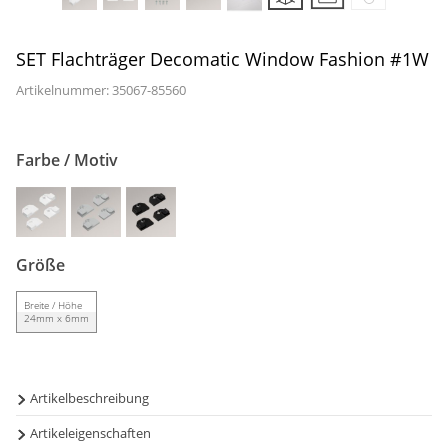
Gardinenstange
Stoffe
SET Flachträger Decomatic Window Fashion #1W
Artikelnummer: 35067-
85560
Panneaux
Farbe / Motiv
Größe
Breite / Höhe
24mm x 6mm
Artikelbeschreibung
Artikeleigenschaften
Manche Glasleiste - besonders bei dreifachverglasten