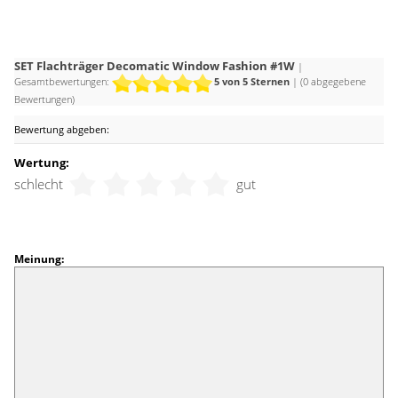
SET Flachträger Decomatic Window Fashion #1W
|
Gesamtbewertungen:
5
von 5 Sternen
| (
0
abgegebene
Bewertungen)
Bewertung abgeben:
Wertung:
schlecht
gut
Meinung: