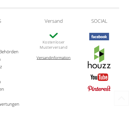
S
Versand
SOCIAL
Kostenloser
Musterversand
 Behörden
Versandinformation
m
z
n
en
ewertungen