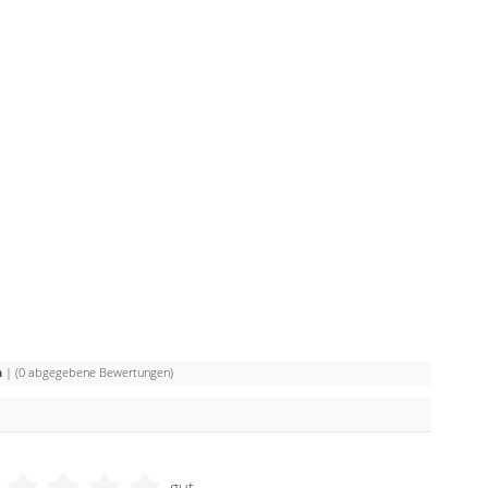
n
| (
0
abgegebene Bewertungen)
gut