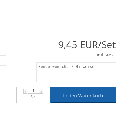
9,45 EUR/Set
inkl. MwSt.
s
r
▼
▲
In den Warenkorb
Set