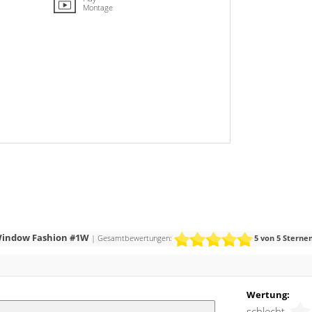
Montage
Window Fashion #1W
| Gesamtbewertungen:
5
von 5 Sterne
Wertung:
schlecht