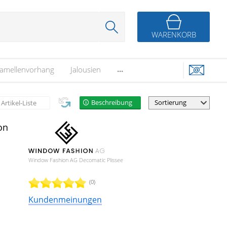
WARENKORB
...
amellenvorhang
Jalousien
Beschreibung
Artikel-Liste
on
Window Fashion AG Decomatic Plissee
(0)
Kundenmeinungen