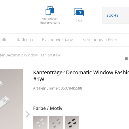
Kostenloser
FAQ
Musterversand
ollo
Raffrollo
Flächenvorhang
Scheibengardinen
L
äger Decomatic Window Fashion #1W
Kantenträger Decomatic Window Fashi
#1W
Artikelnummer: 35078-
85588
Farbe / Motiv