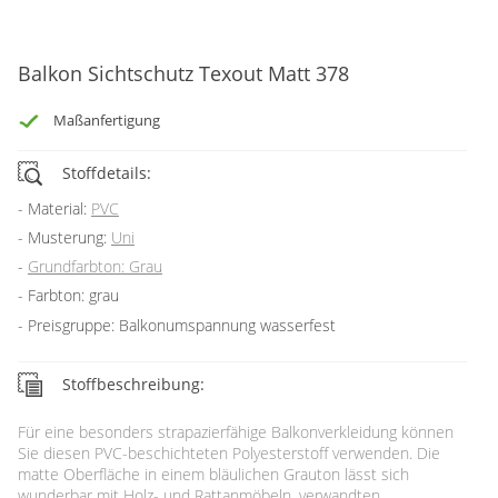
Gardinenstange
Stoffe
Balkon Sichtschutz Texout Matt 378
Panneaux
Maßanfertigung
Stoffdetails:
Material:
PVC
Musterung:
Uni
Grundfarbton: Grau
Farbton: grau
Preisgruppe: Balkonumspannung wasserfest
Stoffbeschreibung:
Für eine besonders strapazierfähige Balkonverkleidung können
Sie diesen PVC-beschichteten Polyesterstoff verwenden. Die
matte Oberfläche in einem bläulichen Grauton lässt sich
wunderbar mit Holz- und Rattanmöbeln, verwandten