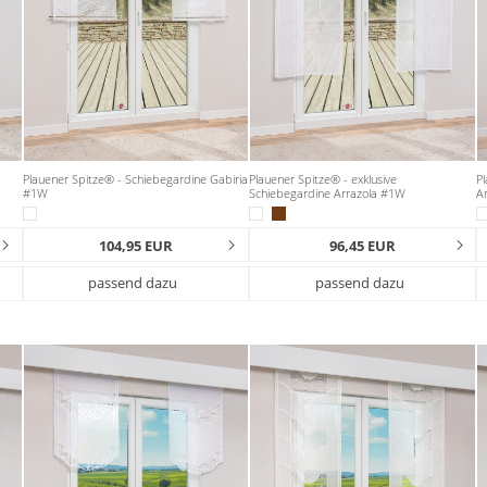
Plauener Spitze® - Schiebegardine Gabiria
Plauener Spitze® - exklusive
Pl
#1W
Schiebegardine Arrazola #1W
A
104,95 EUR
96,45 EUR
passend dazu
passend dazu