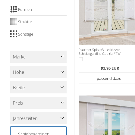
Formen
Struktur
Sonstige
Plauener Spitze® - exklusive
Schiebegardine Gabiria #1W
Marke
93,95 EUR
Höhe
passend dazu
Breite
Preis
Jahreszeiten
Schiebegardinen