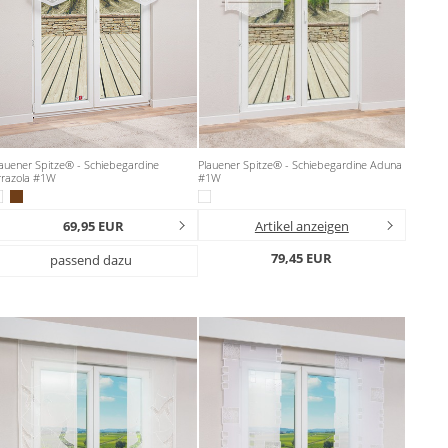
auener Spitze® - Schiebegardine
Plauener Spitze® - Schiebegardine Aduna
rrazola #1W
#1W
69,95 EUR
Artikel anzeigen
79,45 EUR
passend dazu