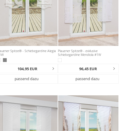
auener Spitze® - Schiebegardine Alegia
Plauener Spitze® - exklusive
1W
Schiebegardine Mendiola #1W
104,95 EUR
96,45 EUR
passend dazu
passend dazu