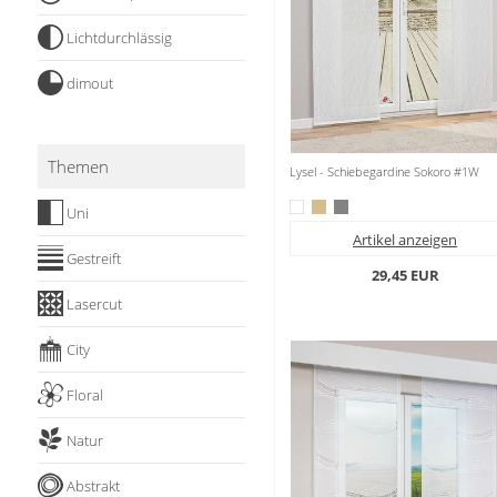
Stoffe
Lichtdurchlässig
Panneaux
dimout
Themen
Lysel - Schiebegardine Sokoro #1W
Uni
Artikel anzeigen
Gestreift
29,45 EUR
Lasercut
City
Floral
Natur
Abstrakt