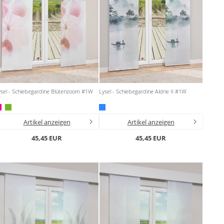
ysel - Schiebegardine Blütenzoom #1W
Lysel - Schiebegardine Aldrie II #1W
Artikel anzeigen
Artikel anzeigen
45,45 EUR
45,45 EUR