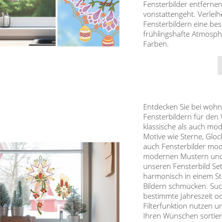
Fensterbilder entfern
vonstattengeht. Verlei
Fensterbildern eine be
frühlingshafte Atmosph
Farben.
Entdecken Sie bei wohnte
Fensterbildern für den 
klassische als auch mo
Motive wie Sterne, Gloc
auch Fensterbilder mod
modernen Mustern und 
unseren Fensterbild Se
harmonisch in einem St
Bildern schmücken. Suc
bestimmte Jahreszeit o
Filterfunktion nutzen u
Ihren Wünschen sortiere