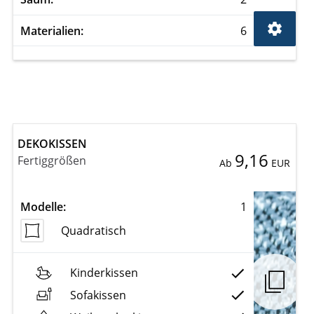
Gardinenstange
Materialien:
6
Stoffe
Panneaux
DEKOKISSEN
9,16
Fertiggrößen
Ab
EUR
Modelle:
1
Quadratisch
Kinderkissen
Sofakissen