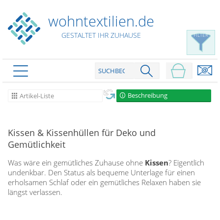
wohntextilien.de
GESTALTET IHR ZUHAUSE
FILTER
PRODUKTE
schließen
Beschreibung
Artikel-Liste
Plissee
Rollo
Plissee nach Maß
Kissen & Kissenhüllen für Deko und
Gemütlichkeit
Faltstores in Standardgrößen
Dachfenster Rollo
Rollos nach Maß
Wabenplissees
Was wäre ein gemütliches Zuhause ohne
Kissen
? Eigentlich
Rollos in Standardgrößen
Verdunklungsplissees
Raffrollo
undenkbar. Den Status als bequeme Unterlage für einen
Thermo Rollo
erholsamen Schlaf oder ein gemütliches Relaxen haben sie
Sonnenschutzplissees
längst verlassen.
Doppelrollo
Flächenvorhang
Raffrollo Maß
Outdoor-Plissees
Klemmrollo
Faltrollo / Raffgardinen
gemusterte Plissees
Scheibengardinen
Flächenvorhang nach Maß
Rollos günstig