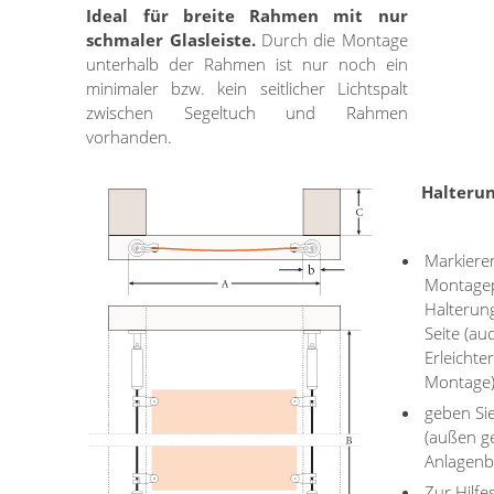
Ideal für breite Rahmen mit nur
schmaler Glasleiste.
Durch die Montage
unterhalb der Rahmen ist nur noch ein
minimaler bzw. kein seitlicher Lichtspalt
zwischen Segeltuch und Rahmen
vorhanden.
Halterun
Markieren
Montagep
Halterun
Seite (au
Erleichte
Montage)
geben Si
(außen g
Anlagenbr
Zur Hilfe