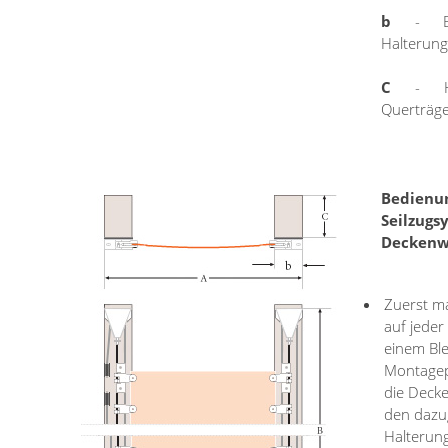
b
- Br
Halterun
C
- Hö
Querträg
Bedie
Seilzugs
Deckenw
Zuerst ma
auf jeder
einem Blei
Montagep
die Decke
den dazu
Halterun