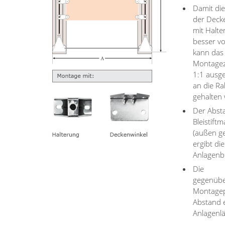
Damit di
der Deck
mit Halt
besser vor
kann das
Montage
1:1 ausg
an die R
gehalten
Der Abst
Bleistift
(außen g
ergibt die
Anlagenbr
Die
gegenübe
Montagep
Abstand 
Anlagenl