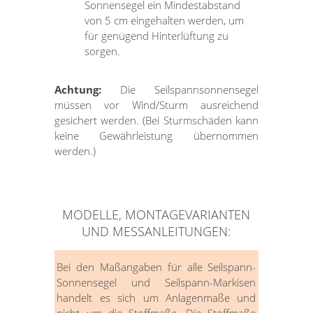
Sonnensegel ein Mindestabstand
von 5 cm eingehalten werden, um
für genügend Hinterlüftung zu
sorgen.
Achtung:
Die Seilspannsonnensegel
müssen vor Wind/Sturm ausreichend
gesichert werden. (Bei Sturmschäden kann
keine Gewährleistung übernommen
werden.)
MODELLE, MONTAGEVARIANTEN
UND MESSANLEITUNGEN:
Bei den Maßangaben für alle Seilspann-
Sonnensegel und Seilspann-Markisen
handelt es sich um Anlagenmaße und
nicht um die Stoffmaße. Die Stoffmaße