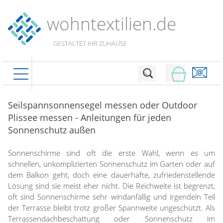
wohntextilien.de
PRODUKTE
GESTALTET IHR ZUHAUSE
schließen
Seilspannsonnensegel messen oder Outdoor
Plissee
Plissee messen - Anleitungen für jeden
Sonnenschutz außen
Rollo
Plissee nach Maß
Faltstores in Standardgrößen
Sonnenschirme sind oft die erste Wahl, wenn es um
Dachfenster Rollo
Rollos nach Maß
schnellen, unkomplizierten Sonnenschutz im Garten oder auf
Wabenplissees
Rollos in Standardgrößen
dem Balkon geht, doch eine dauerhafte, zufriedenstellende
Raffrollo
Verdunklungsplissees
Lösung sind sie meist eher nicht. Die Reichweite ist begrenzt,
Thermo Rollo
Sonnenschutzplissees
Flächenvorhang
oft sind Sonnenschirme sehr windanfällig und irgendein Teil
Raffrollo Maß
Doppelrollo
der Terrasse bleibt trotz großer Spannweite ungeschützt. Als
Outdoor-Plissees
Faltrollo / Raffgardinen
Klemmrollo
Scheibengardinen
Terrassendachbeschattung oder Sonnenschutz im
Flächenvorhang nach Maß