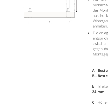
Ausmesse
das Mont
ausdruck
Winterga
anhalten
Die Anla
entspric
zwischen
gegenübe
Montage
A - Beste
B - Beste
b
- Breit
24 mm
C
- Höhe 