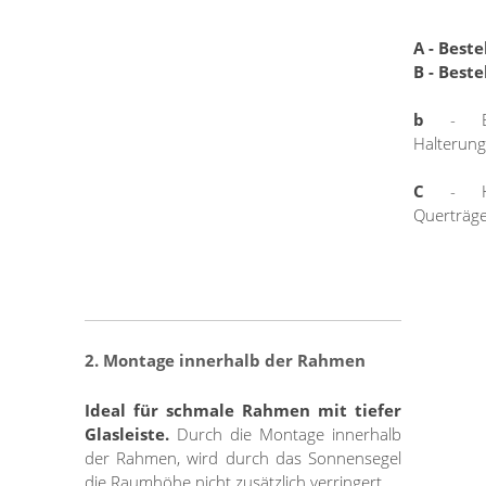
A - Beste
B - Beste
b
- Br
Halterun
C
- Hö
Querträg
2. Montage innerhalb der Rahmen
Ideal für schmale Rahmen mit tiefer
Glasleiste.
Durch die Montage innerhalb
der Rahmen, wird durch das Sonnensegel
die Raumhöhe nicht zusätzlich verringert.