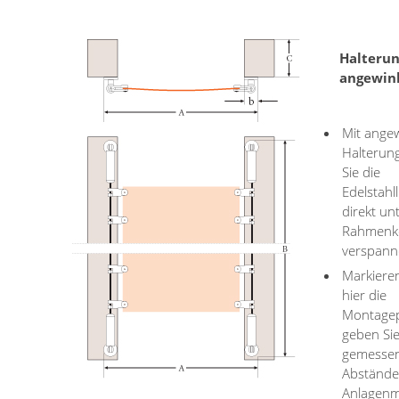
Halteru
angewin
Mit angew
Halterun
Sie die
Edelstahl
direkt un
Rahmenko
verspann
Markiere
hier die
Montage
geben Sie
gemesse
Abstände
Anlagenm