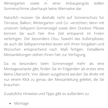
gemusterte Plissees
Zubehör / Ersatzteile
Wintergarten sowie in einer Anbaupergola stellen
Rollos günstig
Standard Flächengardinen
Lamellenvorhang
Sonnenschirme überhaupt keine Alternative dar.
Scheibengardinen in Standard-
günstige Plissees
Rollo Kinderzimmer
Größen
Plissee Modelle
Natürlich müssen Sie deshalb nicht auf Sonnenschutz für
Jalousien
Lamellen nach Maß
Bambusrollo nach Maß
Terrasse, Balkon, Wintergarten und Co. verzichten, denn mit
Plissee Befestigungen
Fensterformen
Bambusrollo in Standardgröße
unserem Seilspann-Sonnensegel sowie dem Outdoor Plissee
Tischdecke
Jalousien nach Maß
Plissee Messanleitung
können Sie auch hier Ihre Zeit entspannt im Freien
Ausstattung / Details
Rollo Ersatzteile & Zubehör
günstige Jalousien in
verbringen. Der besondere Clou: Sowohl das Außenplissee,
Markisenstoff
Plissee Waschanleitung
Individual Druck
Standardgrößen
als auch die Seilspannmarkise lassen sich Ihren Vorgaben und
Zubehör / Ersatzteile
Messanleitung
Wünschen entsprechend nach Maß fertigen. Detaillierte
Balkon Sichtschutz
Messanleitung
Markisenstoffe nach Maß
Messanleitungen stehen Ihnen hier zur Verfügung.
Lamellen Ersatzteile & Zubehör
Befestigung
Sonnensegel
Balkonbespannung nach Maß
Da es besonders beim Sonnensegel mehr als eine
Konfigurator
Montagevariante gibt, finden Sie im Folgenden als erstes eine
Gardinen
Outdoor-Plissees
kleine Übersicht. Von diesen ausgehend werden Sie direkt mit
Konfigurator
nur einem Klick zu genau der Messanleitung geleitet, die Sie
Kissen
Schlaufenschals
brauchen.
Messanleitung
Vorhangschals
Fensterbilder
Kissen
Zusätzliche Hinweise und Tipps gibt es außerdem zu:
Ösenschals
Fliegengitter
Montage