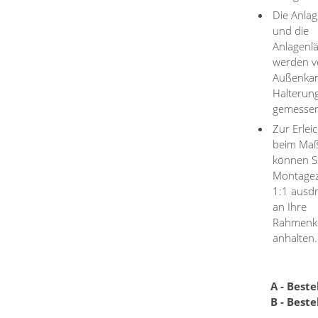
Die Anlag
und die
Anlagenl
werden v
Außenkan
Halterun
gemesse
Zur Erlei
beim Ma
können S
Montage
1:1 ausd
an Ihre
Rahmenko
anhalten.
A - Beste
B - Beste