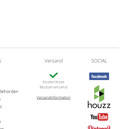
S
Versand
SOCIAL
Kostenloser
Musterversand
 Behörden
Versandinformation
m
z
n
en