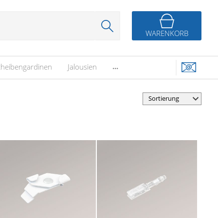
WARENKORB
...
cheibengardinen
Jalousien