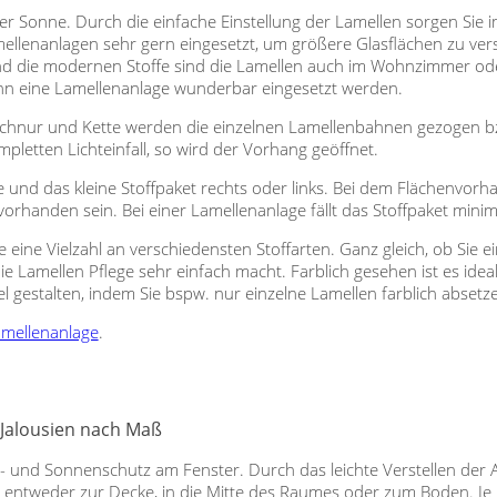
der Sonne. Durch die einfache Einstellung der Lamellen sorgen Sie
ellenanlagen sehr gern eingesetzt, um größere Glasflächen zu vers
d die modernen Stoffe sind die Lamellen auch im Wohnzimmer ode
ann eine Lamellenanlage wunderbar eingesetzt werden.
 Schnur und Kette werden die einzelnen Lamellenbahnen gezogen bzw.
letten Lichteinfall, so wird der Vorhang geöffnet.
 und das kleine Stoffpaket rechts oder links. Bei dem Flächenvorh
orhanden sein. Bei einer Lamellenanlage fällt das Stoffpaket minima
e eine Vielzahl an verschiedensten Stoffarten. Ganz gleich, ob Sie 
e Lamellen Pflege sehr einfach macht. Farblich gesehen ist es id
 gestalten, indem Sie bspw. nur einzelne Lamellen farblich absetz
mellenanlage
.
t Jalousien nach Maß
cht- und Sonnenschutz am Fenster. Durch das leichte Verstellen der 
ht entweder zur Decke, in die Mitte des Raumes oder zum Boden. Je 