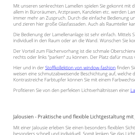
Mit unseren senkrechten Lamellen spielen Sie gekonnt mit 
allem in Büroräumen, Arztpraxen, Kanzleien etc. werden Lam
immer mehr an Zuspruch. Durch die einfache Bedienung un
und zieren hier große Glasfassaden. Auch als Raumteiler k
Die Bedienung der Lamellenanlage ist sehr einfach. Mittels
individuell in den Raum oder an die Wand. Wünschen Sie komp
Der Vorteil zum Flächenvorhang ist die schmale Oberschiene
rechts oder links "parken“ zu können. Der Platz dafür muss v
Hier und in der
Stoffkollektion von window-fashion
finden Si
weisen eine schmutzabweisende Beschichtung auf, welche di
Kontrastreiche Farbtupfer können Sie mit einem Farbwechsel
Profitieren Sie von den perfekten Lichtverhältnissen einer
La
Jalousien - Praktische und flexible Lichtgestaltung mi
Mit einer Jalousie erleben Sie einen besonders flexiblen Si
besonders schnell und individuell. Somit lenken Sie das Lic