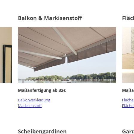
Balkon & Markisenstoff
Flä
Maßanfertigung ab 32€
Maßan
Balkonverkleidung
Fläche
Markisenstoff
Fläche
Scheibengardinen
Gard