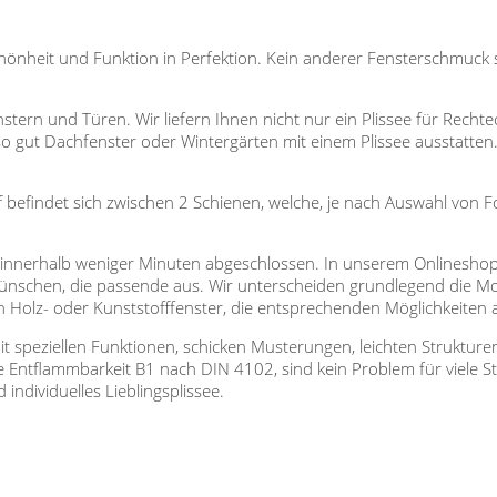
önheit und Funktion in Perfektion. Kein anderer Fensterschmuck s
enstern und Türen. Wir liefern Ihnen nicht nur ein Plissee für Rech
 gut Dachfenster oder Wintergärten mit einem Plissee ausstatten
off befindet sich zwischen 2 Schienen, welche, je nach Auswahl von
t innerhalb weniger Minuten abgeschlossen. In unserem Onlineshop
Wünschen, die passende aus. Wir unterscheiden grundlegend die
 Holz- oder Kunststofffenster, die entsprechenden Möglichkeiten 
mit speziellen Funktionen, schicken Musterungen, leichten Struktu
Entflammbarkeit B1 nach DIN 4102, sind kein Problem für viele Sto
individuelles Lieblingsplissee.