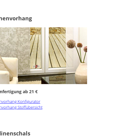
chenvorhang
fertigung ab 21 €
nvorhang Konfigurator
nvorhang Stoffübersicht
inenschals