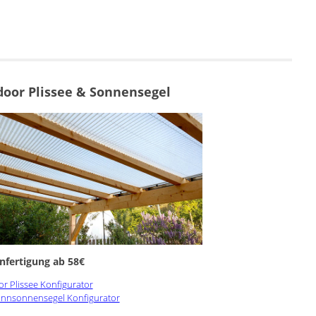
oor Plissee & Sonnensegel
fertigung ab 58€
r Plissee Konfigurator
annsonnensegel Konfigurator