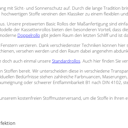
g mit Sicht- und Sonnenschutz auf. Durch die lange Tradition brin
l hochwertigen Stoffe vereinen den Klassiker zu einem flexiblen u
aus. Unsere preiswerten Basic Rollos der Maßanfertigung sind ein
delle der Kassettenrollos bieten den besonderen Vorteil, dass die 
z moderne
Doppelrollo
gibt jedem Raum den letzten Schliff und ist d
 Fenstern verzieren. Dank verschiedenster Techniken können hier 
nschienen, versehen werden und den Raum dabei angenehm abdunk
ie doch auch einmal unsere
Standardrollos
. Auch hier finden Sie v
an Stoffen bereit. Wir unterscheiden diese in verschiedene Transpa
ividuellen Bedürfnisse stehen zahlreiche Farbnuancen, Maserungen,
aumeignung oder schwerer Entflammbarkeit B1 nach DIN 4102, st
n unserem kostenfreien Stoffmusterversand, um die Stoffe in Ihren
rfektion