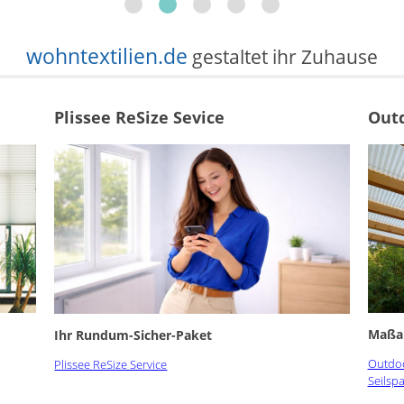
wohntextilien.de
gestaltet ihr Zuhause
Plissee ReSize Sevice
Outd
Maßan
Ihr Rundum-Sicher-Paket
Outdoo
Plissee ReSize Service
Seilsp