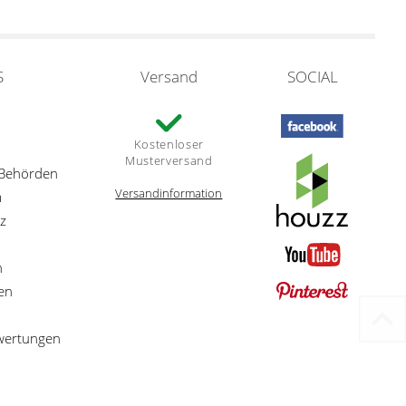
S
Versand
SOCIAL
Kostenloser
Musterversand
 Behörden
Versandinformation
m
z
n
en
ewertungen