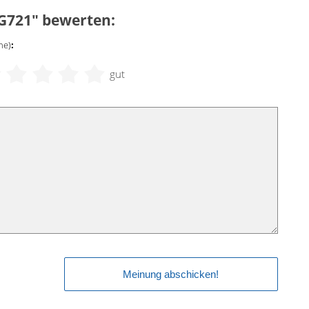
 G721" bewerten:
ne)
:
gut