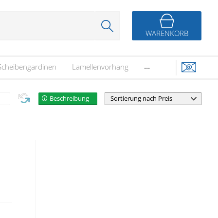
WARENKORB
...
Scheibengardinen
Lamellenvorhang
Beschreibung