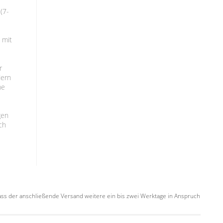
(7-
 mit
r
dern
ne
gen
ch
 dass der anschließende Versand weitere ein bis zwei Werktage in Anspruch