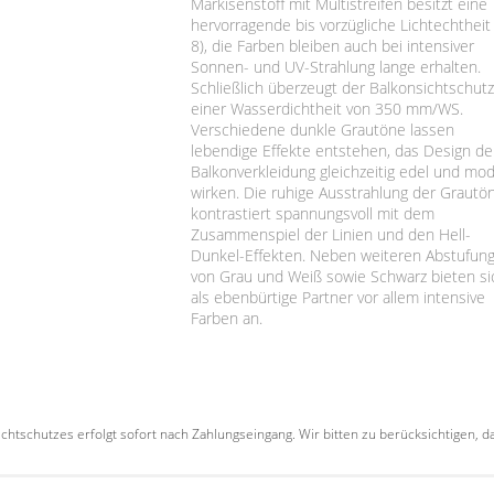
Markisenstoff mit Multistreifen besitzt eine
hervorragende bis vorzügliche Lichtechtheit 
8), die Farben bleiben auch bei intensiver
Sonnen- und UV-Strahlung lange erhalten.
Schließlich überzeugt der Balkonsichtschutz
einer Wasserdichtheit von 350 mm/WS.
Verschiedene dunkle Grautöne lassen
lebendige Effekte entstehen, das Design de
Balkonverkleidung gleichzeitig edel und mo
wirken. Die ruhige Ausstrahlung der Grautö
kontrastiert spannungsvoll mit dem
Zusammenspiel der Linien und den Hell-
Dunkel-Effekten. Neben weiteren Abstufun
von Grau und Weiß sowie Schwarz bieten si
als ebenbürtige Partner vor allem intensive
Farben an.
Sichtschutzes erfolgt sofort nach Zahlungseingang. Wir bitten zu berücksichtigen,