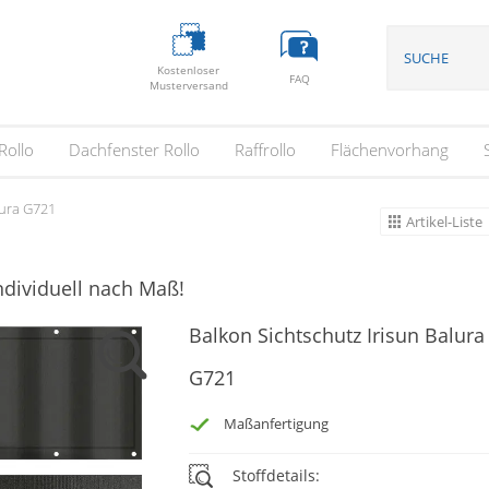
Kostenloser
FAQ
Musterversand
Rollo
Dachfenster Rollo
Raffrollo
Flächenvorhang
lura G721
Artikel-Liste
ndividuell nach Maß!
Balkon Sichtschutz Irisun Balura
G721
Maßanfertigung
Stoffdetails: