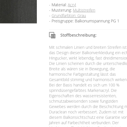
Material:
Acryl
Musterung:
Multistreifen
Grundfarbton: Grau
Preisgruppe: Balkonumspannung PG 1
Stoffbeschreibung:
Mit schmalen Linien und breiten Streifen ist
das Design dieser Balkonverkleidung ein ec
Hingucker, wirkt lebendig, fast dreidimension
Die Linien scheinen durch die unterschiedl
Breite als wären sie in Bewegung, die
harmonische Farbgestaltung lässt das
Gesamtbild stimmig und harmonisch wirken
Bei der Basis handelt es sich um 100 %
spinndüsengefärbtes Markenacryl. Die
Eigenschaften des wasserresistenten,
schmutzabweisenden sowie fungiziden
Gewebes werden durch die Beschichtung m
Duraclean noch verbessert. Zudem ist mit
diesem Balkonsichtschutz eine Garantie vo
Jahren auf Farbechtheit verbunden. Der