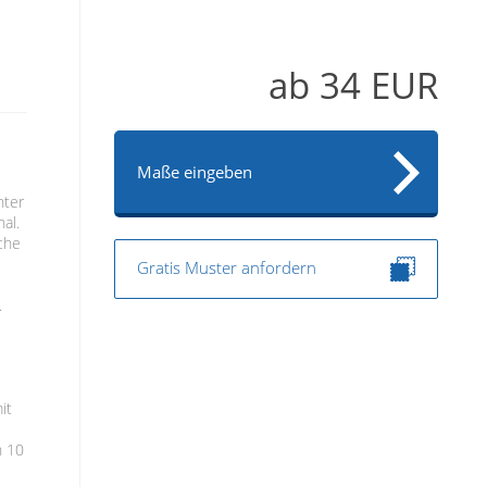
ab
34
EUR
Maße eingeben
hter
al.
iche
Gratis Muster anfordern
.
it
n 10