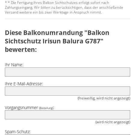
* * Die Fertigung Ihres Balkon Sichtschutzes erfolgt sofort nach
Zahlungseingang. Wir bitten zu berücksichtigen, dass der anschließende
Versand weitere ein bis zwei Werktage in Anspruch nimmt.
Diese Balkonumrandung "Balkon
Sichtschutz Irisun Balura G787"
bewerten:
Ihr Name:
Ihre E-Mail-Adresse:
(freiweillig, wird nicht angezeigt)
Vorgangsnummer
:
(Bestellung)
(wird nicht angezeigt)
Spam-Schutz: