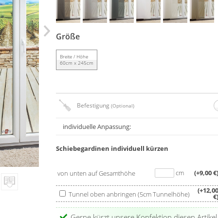
Größe
Breite / Höhe
60cm x 245cm
Befestigung
(Optional)
individuelle Anpassung:
Schiebegardinen individuell kürzen
cm
(+9,00 €
von unten auf Gesamthöhe
(+12,0
Tunnel oben anbringen (5cm Tunnelhöhe)
€
Gerne kürzt unsere Konfektion diesen Artikel