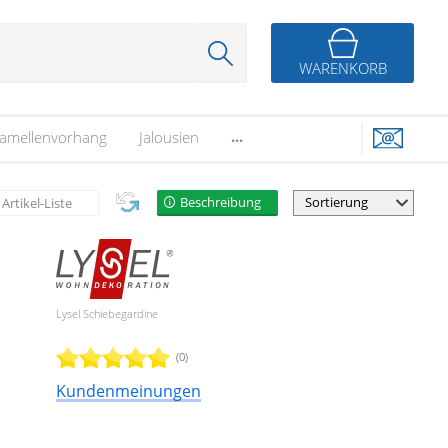
WARENKORB
...
amellenvorhang
Jalousien
Beschreibung
Artikel-Liste
Lysel Schiebegardine
(0)
Kundenmeinungen