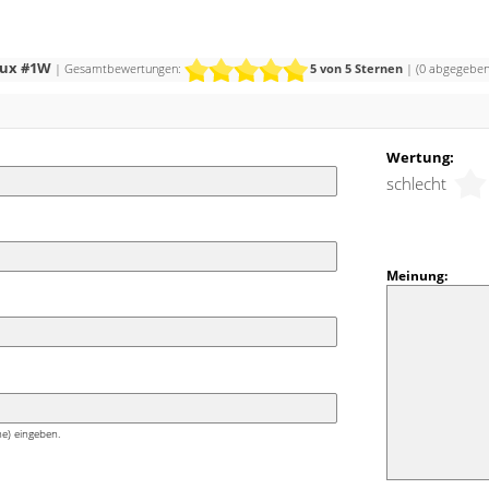
dlich und lebendig wirken Kombinationen mit
ürkis.
eux #1W
| Gesamtbewertungen:
5
von 5 Sternen
| (
0
abgegeben
Wertung:
schlecht
Meinung:
e) eingeben.