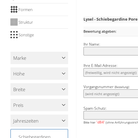
Begleitfarben. Freun
Formen
Apfelgrün, Flieder oder T
Lysel - Schiebegardine Por
Struktur
Bewertung abgeben:
Sonstige
Ihr Name:
Marke
Ihre E-Mail-Adresse:
Höhe
Vorgangsnummer
:
(Bestellung)
Breite
Preis
Spam-Schutz:
Jahreszeiten
'd84'
Bitte hier
(ohne Anführungsstrich
Schiebegardinen