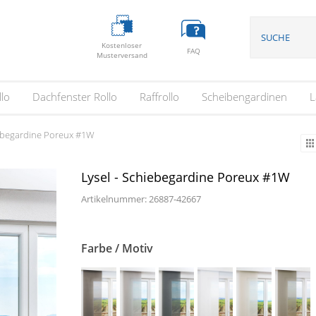
Kostenloser
FAQ
Musterversand
llo
Dachfenster Rollo
Raffrollo
Scheibengardinen
L
iebegardine Poreux #1W
Lysel - Schiebegardine Poreux #1W
Artikelnummer: 26887-
42667
Farbe / Motiv