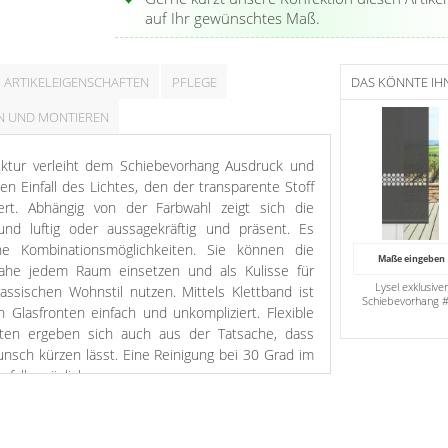
auf Ihr gewünschtes Maß.
ARTIKELEIGENSCHAFTEN
PFLEGE
DAS KÖNNTE IH
N UND MONTIEREN
ruktur verleiht dem Schiebevorhang Ausdruck und
en Einfall des Lichtes, den der transparente Stoff
iert. Abhängig von der Farbwahl zeigt sich die
und luftig oder aussagekräftig und präsent. Es
he Kombinationsmöglichkeiten. Sie können die
Maße eingeben
nahe jedem Raum einsetzen und als Kulisse für
Lysel exklusive
ssischen Wohnstil nutzen. Mittels Klettband ist
Schiebevorhang 
 Glasfronten einfach und unkompliziert. Flexible
ten ergeben sich auch aus der Tatsache, dass
nsch kürzen lässt. Eine Reinigung bei 30 Grad im
falls möglich.
igt sich der Behang in Grau. Bleiben Sie bei einer
ekoration sind Weiß und Schwarz die idealen