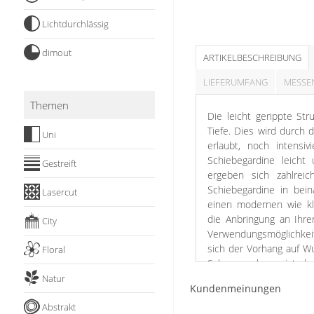
Stoffe
Lichtdurchlässig
Panneaux
dimout
ARTIKELBESCHREIBUNG
LIEFERUMFANG
MESSE
Themen
Die leicht gerippte St
Tiefe. Dies wird durch d
Uni
erlaubt, noch intensiv
Schiebegardine leicht 
Gestreift
ergeben sich zahlreic
Schiebegardine in bei
Lasercut
einen modernen wie kla
die Anbringung an Ihren
City
Verwendungsmöglichkei
sich der Vorhang auf Wu
Floral
Schonwaschgang ist eben
Natur
Kundenmeinungen
Elegant und stilvoll ze
Abstrakt
klassischen Fensterd