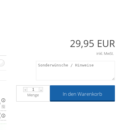
29,95 EUR
inkl. MwSt.
▼
▲
In den Warenkorb
Menge
)
0
)