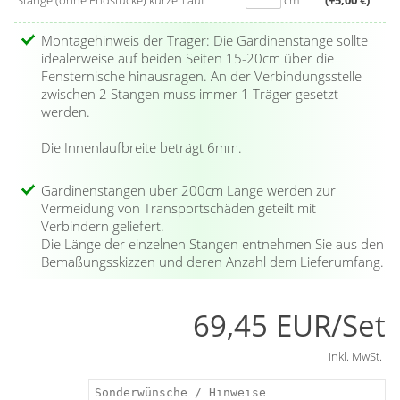
Stange (ohne Endstücke) kürzen auf
cm
(+5,00 €)
Innenlaufstange:
ja
modernen Anmutung des Ensembles bei. Modern ist auch
20x Klickgleiter
Material:
Metall
das Endstück ausgeprägt. Den schlichten Knauf in
Farbe: titan
Montagehinweis der Träger: Die Gardinenstange sollte
Edelstahloptik schmücken zwei schmale Rillen am äußeren
idealerweise auf beiden Seiten 15-20cm über die
und zwei Ringe am inneren Ende.
Fensternische hinausragen. An der Verbindungsstelle
zwischen 2 Stangen muss immer 1 Träger gesetzt
werden.
Die Innenlaufbreite beträgt 6mm.
Gardinenstangen über 200cm Länge werden zur
Vermeidung von Transportschäden geteilt mit
Verbindern geliefert.
Die Länge der einzelnen Stangen entnehmen Sie aus den
Bemaßungsskizzen und deren Anzahl dem Lieferumfang.
69,45 EUR/Set
inkl. MwSt.