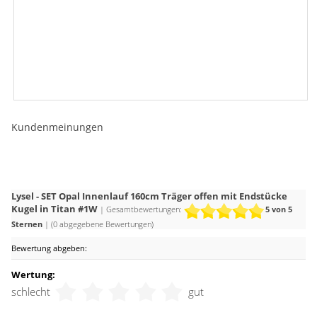
Kundenmeinungen
Lysel - SET Opal Innenlauf 160cm Träger offen mit Endstücke
Kugel in Titan #1W
| Gesamtbewertungen:
5
von 5
Sternen
| (
0
abgegebene Bewertungen)
Bewertung abgeben:
Wertung:
schlecht
gut