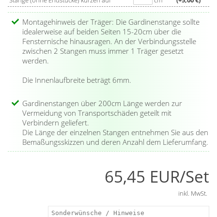
Stange (ohne Endstücke) kürzen auf
cm
(+5,00 €)
Innenlaufstange:
ja
Ausführung als runde Innenlaufstange und die Materialwahl
20x Klickgleiter
Material:
Metall
komplettieren die moderne Anmutung, die sich in viele
Farbe: titan
Montagehinweis der Träger: Die Gardinenstange sollte
Spielarten der Raumgestaltung einfügt. Modern ist auch das
idealerweise auf beiden Seiten 15-20cm über die
Endstück ausgeprägt. Hier schmücken glänzende Kugeln, die
Fensternische hinausragen. An der Verbindungsstelle
von zwei Rillen umlaufen werden, die Innenlaufstange.
zwischen 2 Stangen muss immer 1 Träger gesetzt
Schlicht aber wirkungsvoll. Die Befestigung erfolgt mit dem
werden.
beiliegenden Innensechskantschlüssel. Auf Wunsch kürzen
wir die Gardinenstange gern für Sie auf die passende Länge.
Die Innenlaufbreite beträgt 6mm.
Klickgleiter aus robustem Kunststoff und Befestigungsmaterial
sind ebenfalls im Lieferumfang enthalten.
Gardinenstangen über 200cm Länge werden zur
Vermeidung von Transportschäden geteilt mit
Verbindern geliefert.
Die Länge der einzelnen Stangen entnehmen Sie aus den
Bemaßungsskizzen und deren Anzahl dem Lieferumfang.
65,45 EUR/Set
inkl. MwSt.