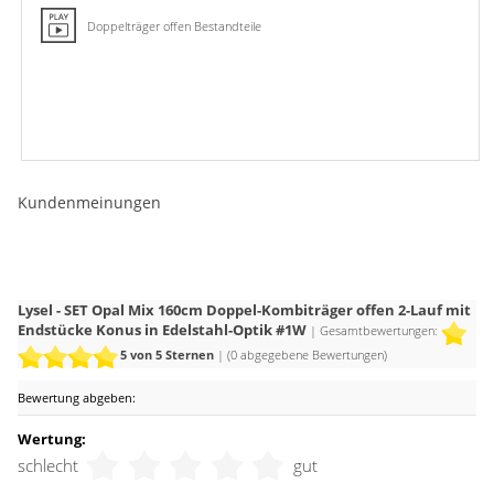
Doppelträger offen Bestandteile
Kundenmeinungen
Lysel - SET Opal Mix 160cm Doppel-Kombiträger offen 2-Lauf mit
Endstücke Konus in Edelstahl-Optik #1W
| Gesamtbewertungen:
5
von 5 Sternen
| (
0
abgegebene Bewertungen)
Bewertung abgeben:
Wertung:
schlecht
gut