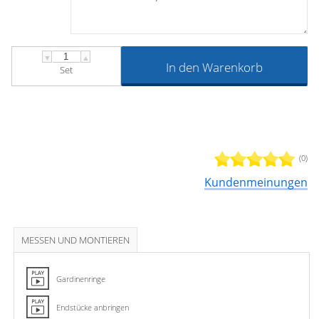
Der Edelstahl-Glanz lässt dieses Accessoire wie ein echtes
Schmuckstück wirken.
▼
▲
In den Warenkorb
Set
(0)
Kundenmeinungen
MESSEN UND MONTIEREN
Gardinenringe
Endstücke anbringen