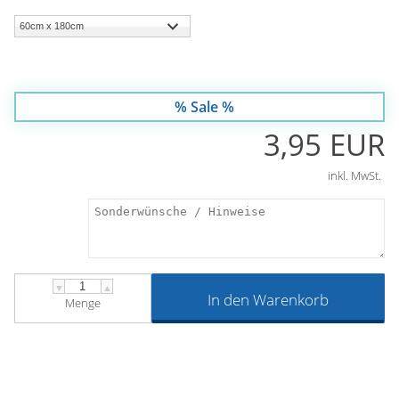
% Sale %
3,95 EUR
inkl. MwSt.
▼
▲
In den Warenkorb
Menge