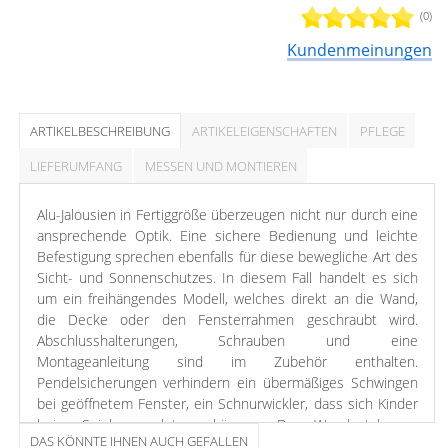
(0)
Kundenmeinungen
ARTIKELBESCHREIBUNG
ARTIKELEIGENSCHAFTEN
PFLEGE
LIEFERUMFANG
MESSEN UND MONTIEREN
Alu-Jalousien in Fertiggröße überzeugen nicht nur durch eine
ansprechende Optik. Eine sichere Bedienung und leichte
Befestigung sprechen ebenfalls für diese bewegliche Art des
Sicht- und Sonnenschutzes. In diesem Fall handelt es sich
um ein freihängendes Modell, welches direkt an die Wand,
die Decke oder den Fensterrahmen geschraubt wird.
Abschlusshalterungen, Schrauben und eine
Montageanleitung sind im Zubehör enthalten.
Pendelsicherungen verhindern ein übermäßiges Schwingen
bei geöffnetem Fenster, ein Schnurwickler, dass sich Kinder
beim Spielen verletzen können. Der Wendestab zur
DAS KÖNNTE IHNEN AUCH GEFALLEN
Lichtregulierung wird ebenfalls mitgeliefert und an der linken