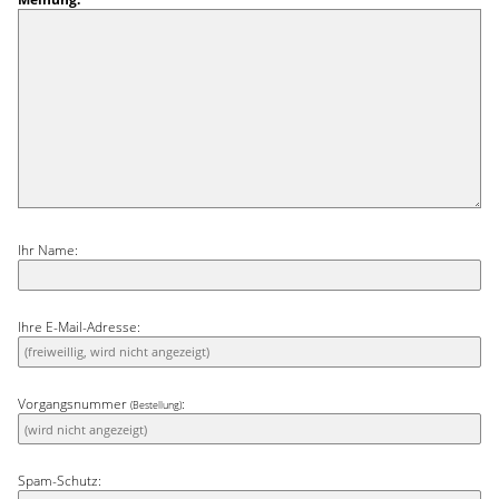
Zuverlässigkeit ausstrahlt. Natur- und Cremetöne, Leinen,
Webstoffe oder naturbelassenes Holz unterstützen den
ruhigen Charakter perfekt.
Ihr Name:
Ihre E-Mail-Adresse:
Vorgangsnummer
:
(Bestellung)
Spam-Schutz: