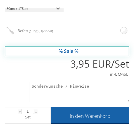
Befestigung
(Optional)
% Sale %
3,95 EUR/Set
inkl. MwSt.
▼
▲
In den Warenkorb
Set