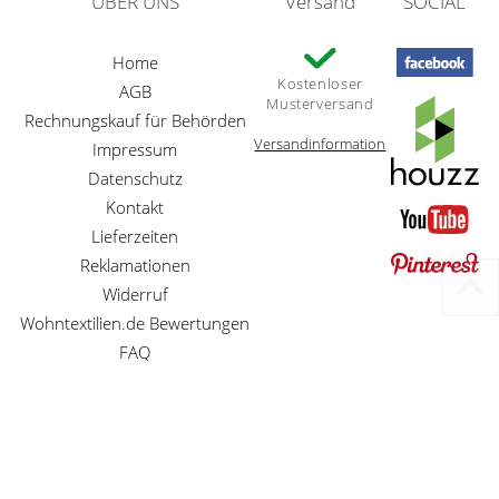
ÜBER UNS
Versand
SOCIAL
Home
Kostenloser
AGB
Musterversand
Rechnungskauf für Behörden
Versandinformation
Impressum
Datenschutz
Kontakt
Lieferzeiten
Reklamationen
Widerruf
Wohntextilien.de Bewertungen
FAQ
Preisangaben inkl. gesetzl. MwSt. und zzgl. Service- und Versandkosten
Betreuung der Homepage und Webentwicklung durch
MG-Systems