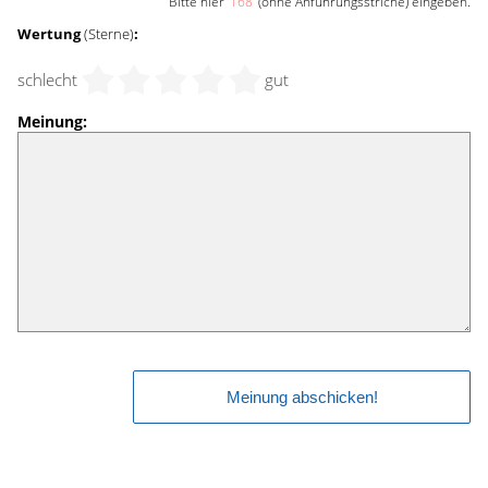
Bitte hier '
168
' (ohne Anführungsstriche) eingeben.
Wertung
(Sterne)
:
schlecht
gut
Meinung: