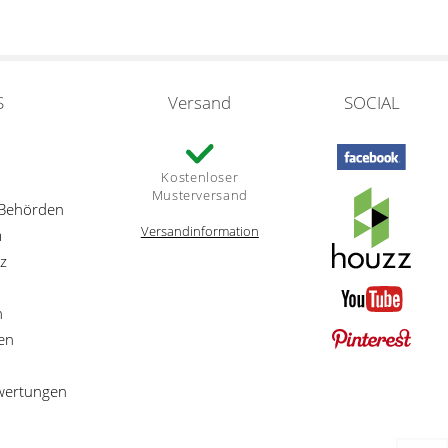
S
Versand
SOCIAL
Kostenloser
Musterversand
 Behörden
Versandinformation
m
z
n
en
ewertungen