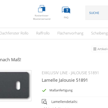
Kostenloser
FAQ
Musterversand
Dachfenster Rollo
Raffrollo
Flächenvorhang
Scheibeng
Artikel-
l nach Maß!
EXKLUSIV LINE - JALOUSIE 51891
Lamelle Jalousie 51891
Maßanfertigung
Lamellendetails: