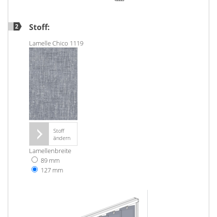
Gardinenstange
Stoff:
2
Stoffe
Lamelle Chico 1119
Panneaux
Stoff
ändern
Lamellenbreite
89 mm
127 mm