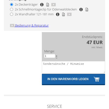
2x
Deckenträger
2x
Schnellmontageclip für Odenwalddecken
2x
Wandhalter 121-181 mm
Bedienung & Reparatur
Endstückpreis:
47 EUR
inkl. Mwst.
Menge:
IN DEN WARENKORB LEGEN
SERVICE