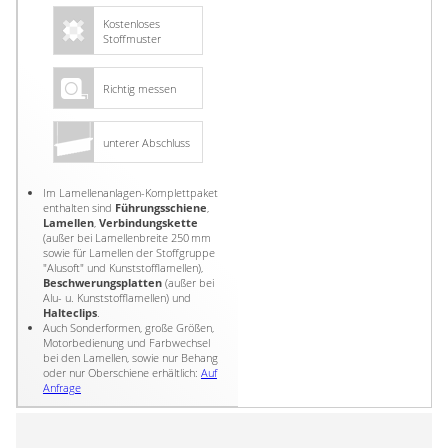
Kostenloses
Stoffmuster
Richtig messen
unterer Abschluss
Im Lamellenanlagen-Komplettpaket
enthalten sind
Führungs­schiene
,
Lamellen
,
Verbindungs­kette
(außer bei Lamellenbreite 250 mm
sowie für Lamellen der Stoffgruppe
"Alusoft" und Kunststofflamellen),
Beschwerungs­platten
(außer bei
Alu- u. Kunststofflamellen) und
Halte­clips
.
Auch Sonder­formen, große Größen,
Motor­bedienung und Farb­wechsel
bei den Lamellen, sowie nur Behang
oder nur Ober­schiene erhältlich:
Auf
Anfrage