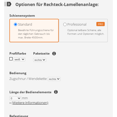
Optionen für
Rechteck-Lamellenanlage
:
3
Schienensystem
Standard
Professional
PRO
Bewährte Führungsschiene für
Optional teilbare Schiene, alle
den täglichen Gebrauch bis
Formen und Optionen möglich.
max. Breite 4500mm.
Profilfarbe
Paketseite
Bedienung
Zugschnur / Wendekette
Länge der Bedienelemente
mm
(Weitere Informationen)
Befestigung