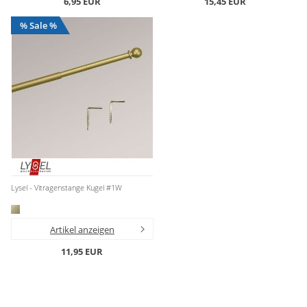
6,95 EUR
15,45 EUR
% Sale %
Lysel - Vitragenstange Kugel #1W
Artikel anzeigen
11,95 EUR