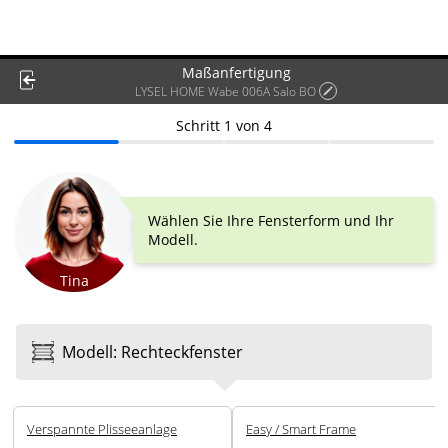
Maßanfertigung
LYSEL HOME Wabe 006A Salo BO
Schritt
1
von
4
Wählen Sie Ihre Fensterform und Ihr
Modell.
Tina
Modell
:
Rechteck­fenster
Ver­spannte Plissee­anlage
Easy / Smart Frame