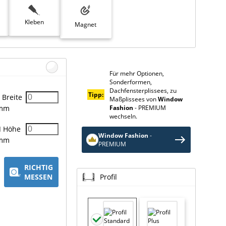
Kleben
Magnet
Für mehr Optionen,
Sonderformen,
Dachfensterplissees, zu
Tipp:
Breite
Maßplissees von
Window
Fashion
- PREMIUM
mm
wechseln.
H
Höhe
Window Fashion
-
mm
PREMIUM
RICHTIG
MESSEN
Profil