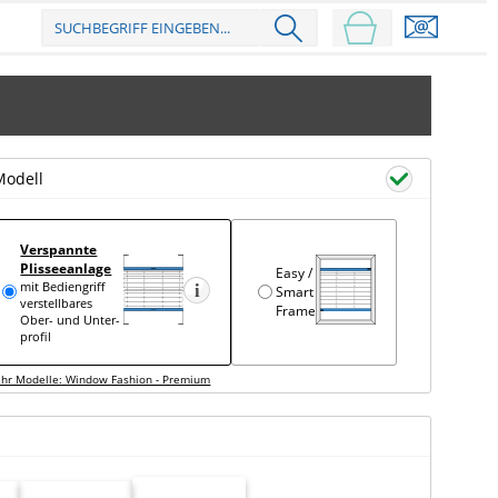
Modell
Verspannte
Plisseeanlage
Easy /
mit Bediengriff
Smart
verstell­bares
Frame
Ober- und Unter­
profil
hr Modelle: Window Fashion - Premium