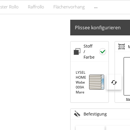
...
ster Rollo
Raffrollo
Flächenvorhang
Plissee konfigurieren
Stoff
/
Farbe
LYSEL
HOME
Wabe
009A
Mare
Me
Befestigung