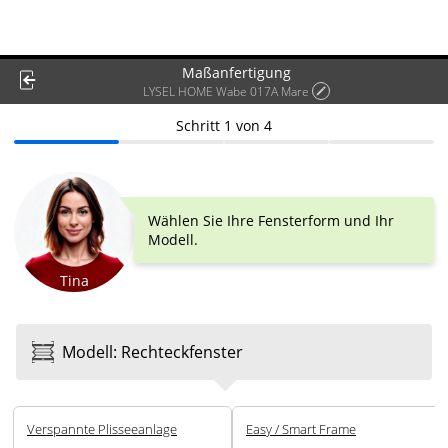
Maßanfertigung
LYSEL HOME Wabe 017A Mare
Schritt
1
von
4
Wählen Sie Ihre Fensterform und Ihr
Modell.
Tina
Modell
:
Rechteck­fenster
Ver­spannte Plissee­anlage
Easy / Smart Frame