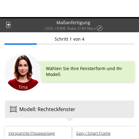
Maßanfertigung
LYSEL HOME Wabe 018A Mare
Schritt
1
von
4
Wählen Sie Ihre Fensterform und Ihr
Modell.
Tina
Modell
:
Rechteck­fenster
Ver­spannte Plissee­anlage
Easy / Smart Frame