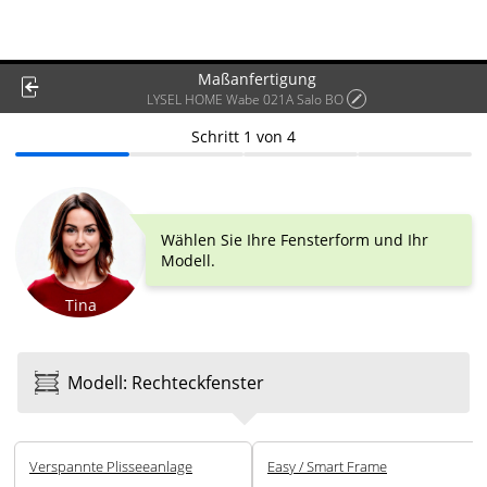
Maßanfertigung
LYSEL HOME Wabe 021A Salo BO
Schritt
1
von
4
Wählen Sie Ihre Fensterform und Ihr
Modell.
Tina
Modell
:
Rechteck­fenster
Ver­spannte Plissee­anlage
Easy / Smart Frame