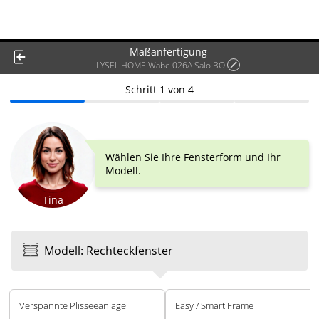
Maßanfertigung
LYSEL HOME Wabe 026A Salo BO
Schritt
1
von
4
Wählen Sie Ihre Fensterform und Ihr
Modell.
Tina
Modell
:
Rechteck­fenster
Ver­spannte Plissee­anlage
Easy / Smart Frame