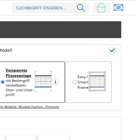
Modell
Verspannte
Plisseeanlage
Easy /
mit Bediengriff
Smart
verstell­bares
Frame
Ober- und Unter­
profil
hr Modelle: Window Fashion - Premium