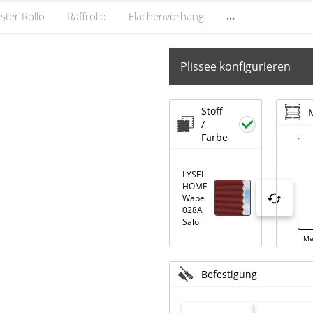
...
ster Rollo
Raffrollo
Flächenvorhang
Plissee konfigurieren
Stoff
/
Farbe
LYSEL
HOME
Wabe
028A
Salo
Me
Befestigung