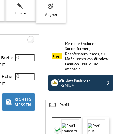
Kleben
Magnet
Für mehr Optionen,
Sonderformen,
Dachfensterplissees, zu
Tipp:
Breite
Maßplissees von
Window
Fashion
- PREMIUM
mm
wechseln.
H
Höhe
Window Fashion
-
mm
PREMIUM
RICHTIG
MESSEN
Profil