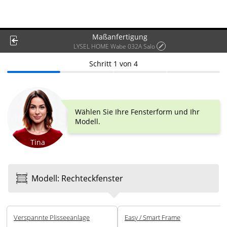
Maßanfertigung
LYSEL HOME Wabe 032A Salo
Schritt
1
von
4
Wählen Sie Ihre Fensterform und Ihr
Modell.
Tina
Modell
:
Rechteck­fenster
Ver­spannte Plissee­anlage
Easy / Smart Frame