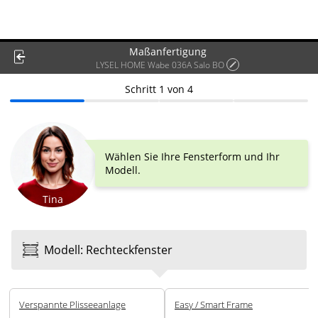
Maßanfertigung
LYSEL HOME Wabe 036A Salo BO
Schritt
1
von
4
Wählen Sie Ihre Fensterform und Ihr
Modell.
Tina
Modell
:
Rechteck­fenster
Ver­spannte Plissee­anlage
Easy / Smart Frame