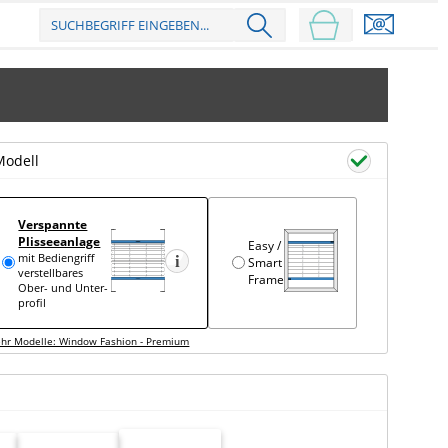
Modell
Verspannte
Plisseeanlage
Easy /
mit Bediengriff
Smart
verstell­bares
Frame
Ober- und Unter­
profil
hr Modelle: Window Fashion - Premium