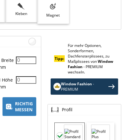
Kleben
Magnet
Für mehr Optionen,
Sonderformen,
Dachfensterplissees, zu
Tipp:
Breite
Maßplissees von
Window
Fashion
- PREMIUM
mm
wechseln.
H
Höhe
Window Fashion
-
mm
PREMIUM
RICHTIG
MESSEN
Profil