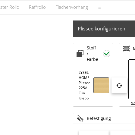
...
ster Rollo
Raffrollo
Flächenvorhang
Plissee konfigurieren
Stoff
/
Farbe
LYSEL
HOME
Plissee
225A
Oliv
Krepp
Me
Befestigung