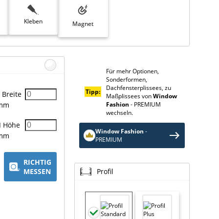
Kleben
Magnet
Für mehr Optionen,
Sonderformen,
Dachfensterplissees, zu
Tipp:
Breite
Maßplissees von
Window
Fashion
- PREMIUM
mm
wechseln.
H
Höhe
Window Fashion
-
mm
PREMIUM
RICHTIG
MESSEN
Profil