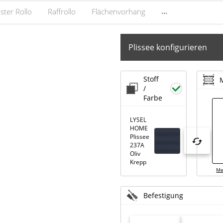
...
ster Rollo
Raffrollo
Flächenvorhang
Plissee konfigurieren
Stoff
/
Farbe
LYSEL
HOME
Plissee
237A
Oliv
Krepp
Me
Befestigung