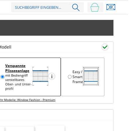
Modell
Verspannte
Plisseeanlage
Easy /
mit Bediengriff
Smart
verstell­bares
Frame
Ober- und Unter­
profil
hr Modelle: Window Fashion - Premium