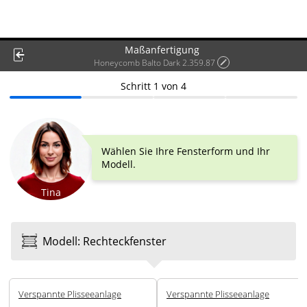
Maßanfertigung
Honeycomb Balto Dark 2.359.87
Schritt
1
von
4
Wählen Sie Ihre Fensterform und Ihr
Modell.
Tina
Modell
:
Rechteck­fenster
Ver­spannte Plissee­anlage
Ver­spannte Plissee­anlage