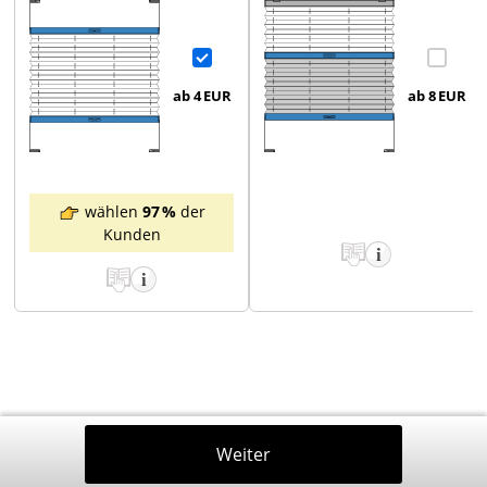
ab 4
EUR
ab 8
EUR
wählen
97 %
der
Kunden
Zurück
Weiter
In Den Warenkorb