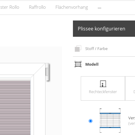
...
ster Rollo
Raffrollo
Flächenvorhang
Plissee konfigurieren
Stoff / Farbe
Modell
Rechteck­fenster
Ver
(ver