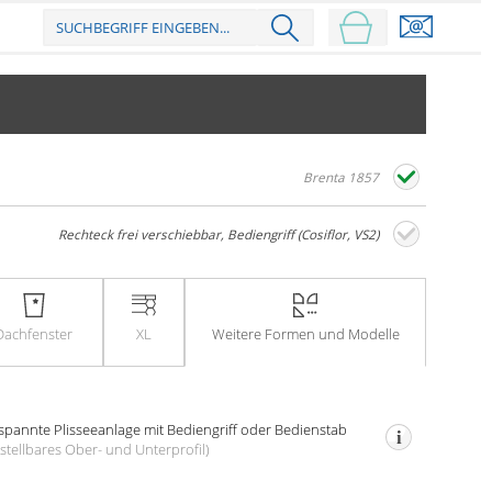
Brenta 1857
Rechteck frei verschiebbar, Bediengriff (Cosiflor, VS2)
Dach­fenster
XL
Weitere
Formen und Modelle
­spannte Plissee­anlage
mit Bedien­griff oder Bedien­stab
stell­bares Ober- und Unter­profil)