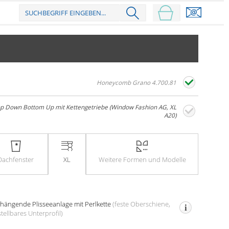
Honeycomb Grano 4.700.81
p Down Bottom Up mit Kettengetriebe (Window Fashion AG, XL
A20)
Dach­fenster
XL
Weitere
Formen und Modelle
i­hängende Plissee­anlage
mit Perl­kette
(feste Oberschiene,
tell­bares Unter­profil)