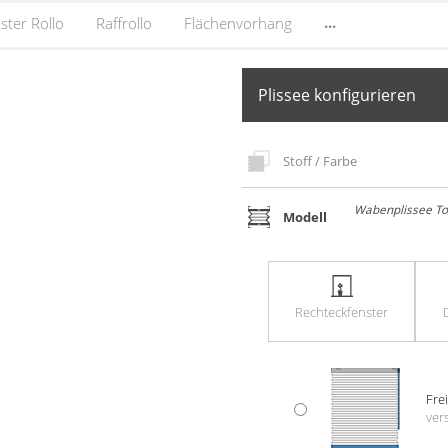
...
ster Rollo
Raffrollo
Flächenvorhang
Plissee konfigurieren
Stoff / Farbe
Wabenplissee To
Modell
Rechteck­fenster
Fre
vers