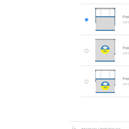
Fre
vers
Fre
vers
Fre
vers
Montage / Befestigung