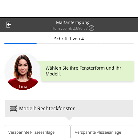
Maßanfertigung
Honeycomb 2.890.87
Schritt
1
von
4
Wählen Sie Ihre Fensterform und Ihr
Modell.
Tina
Modell
:
Rechteck­fenster
Ver­spannte Plissee­anlage
Ver­spannte Plissee­anlage