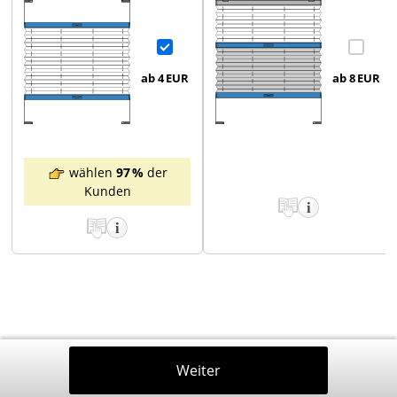
ab 4
EUR
ab 8
EUR
wählen
97 %
der
Kunden
Zurück
Weiter
In Den Warenkorb