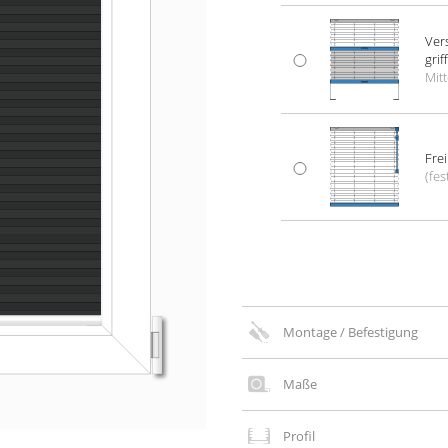
Ver­
grif
Mitt
Frei
(fes
Montage / Befestigung
Maße
Profil