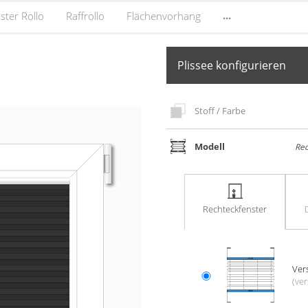
...
ster Rollo
Raffrollo
Flächenvorhang
Plissee konfigurieren
Stoff / Farbe
Modell
Rec
Rechteck­fenster
Ver­
(ver