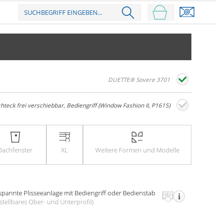
DUETTE® Sovere 3701
hteck frei verschiebbar, Bediengriff (Window Fashion II, P1615)
Dach­fenster
XL
Weitere
Formen und Modelle
spannte Plissee­anlage
mit Bedien­griff oder Bedien­stab
stell­bares Ober- und Unter­profil)