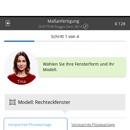
Maßanfertigung
€ 128
DUETTE® Boggia Dark 3814
Schritt
1
von
4
Wählen Sie Ihre Fensterform und Ihr
Modell.
Tina
Modell
:
Rechteck­fenster
Ver­spannte Plissee­anlage
Ver­spannte Plissee­anlage