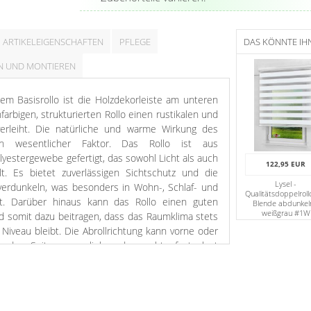
ARTIKELEIGENSCHAFTEN
PFLEGE
DAS KÖNNTE IH
N UND MONTIEREN
m Basisrollo ist die Holzdekorleiste am unteren
arbigen, strukturierten Rollo einen rustikalen und
verleiht. Die natürliche und warme Wirkung des
n wesentlicher Faktor. Das Rollo ist aus
lyestergewebe gefertigt, das sowohl Licht als auch
122,95 EUR
lt. Es bietet zuverlässigen Sichtschutz und die
Lysel -
verdunkeln, was besonders in Wohn-, Schlaf- und
Qualitätsdoppelroll
st. Darüber hinaus kann das Rollo einen guten
Blende abdunkel
weißgrau #1W
 somit dazu beitragen, dass das Raumklima stets
iveau bleibt. Die Abrollrichtung kann vorne oder
e des Seitenzuges links oder rechts festgelegt
 der Breite können Sie bei diesem Rollo selbst
lässt die Holzleiste in einem sehr hellen Beigeton