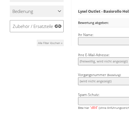
dezent zur Geltung komm
dennoch im Raum entfal
Bedienung
Lysel Outlet - Basisrollo 
heimelige, gemütlic
ausgezeichnet. Die
Bewertung abgeben:
Zubehör / Ersatzteile
Naturmaterialien und f
Pflanzen, zu gestalten.
Ihr Name:
Alle Filter löschen x
Ihre E-Mail-Adresse:
Vorgangsnummer
:
(Bestellung)
Spam-Schutz:
'd84'
Bitte hier
(ohne Anführungsstrich