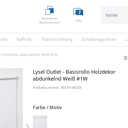
Kostenloser
FAQ
Musterversand
ollo
Raffrollo
Flächenvorhang
Scheibengardinen
L
ollo Holzdekor abdunkelnd Weiß #1W
Lysel Outlet - Basisrollo Holzdekor
abdunkelnd Weiß #1W
Artikelnummer: 36476-
94029
Farbe / Motiv