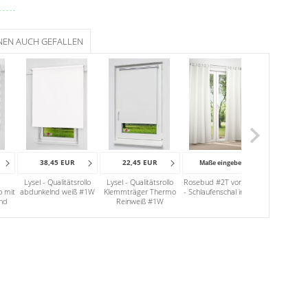
NEN AUCH GEFALLEN
38,45 EUR
22,45 EUR
20,45
Maße eingeben
Lysel - Qualitätsrollo
Lysel - Qualitätsrollo
Rosebud #2T von Lysel
Lyse
o mit
abdunkelnd weiß #1W
Klemmträger Thermo
- Schlaufenschal in weiß
Qualitätswa
nd
Reinweiß #1W
abdunkelnd
#1