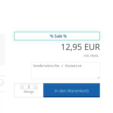
% Sale %
12,95 EUR
inkl. MwSt.
▼
▲
In den Warenkorb
Menge