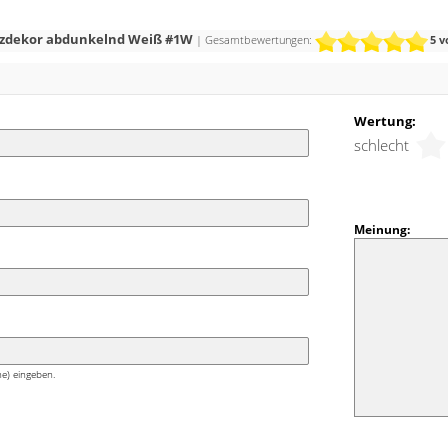
en. Die natürliche, milde Ausstrahlung kann sich
ten. Die klare Linienführung des Rollos und die
Holzdekor abdunkelnd Weiß #1W
| Gesamtbewertungen:
5
v
he Wirkung des Holzes ergänzen sich hier
s lädt dazu ein, den Raum mit weiteren
rischen Grüntönen, auch in Form von immergrünen
Wertung:
schlecht
Meinung:
e) eingeben.