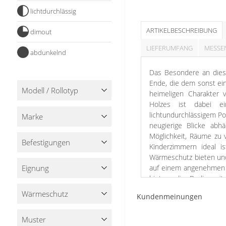
Stoffe
lichtdurchlässig
Panneaux
ARTIKELBESCHREIBUNG
dimout
LIEFERUMFANG
MESSE
abdunkelnd
Das Besondere an diese
Ende, die dem sonst einf
Modell / Rollotyp
heimeligen Charakter 
Holzes ist dabei ei
lichtundurchlässigem Po
Marke
neugierige Blicke abhä
Möglichkeit, Räume zu 
Befestigungen
Kinderzimmern ideal i
Wärmeschutz bieten und
Eignung
auf einem angenehmen N
hinten, die Bedienseit
werden. Anpassungen in
Wärme­schutz
Kundenmeinungen
vornehmen
Muster
Die Ausführung in Weiß 